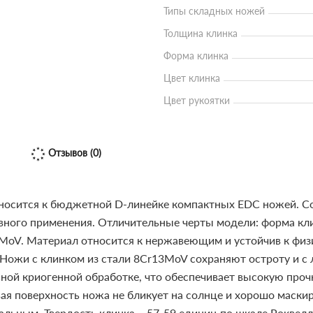
Типы складных ножей
Толщина клинка
Форма клинка
Цвет клинка
Цвет рукоятки
Отзывов (0)
носится к бюджетной D-линейке компактных EDC ножей. Со
ого применения. Отличительные черты модели: форма клинк
3MoV. Материал относится к нержавеющим и устойчив к фи
 Ножи с клинком из стали 8Cr13MoV сохраняют остроту и с 
ьной криогенной обработке, что обеспечивает высокую про
вая поверхность ножа не бликует на солнце и хорошо маск
рсальным. Твердость клинка – 57-59 единиц по шкале Роквел