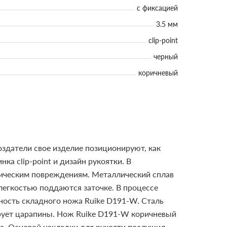
с фиксацией
3.5 мм
clip-point
черный
коричневый
здатели свое изделие позиционируют, как
а clip-point и дизайн рукоятки.
В
зическим повреждениям. Металлический сплав
легкостью поддаются заточке. В процессе
чность складного ножа Ruike D191-W.
Сталь
ирует царапины. Нож Ruike D191-W коричневый
ла.
Основой накладки для рукояти послужил