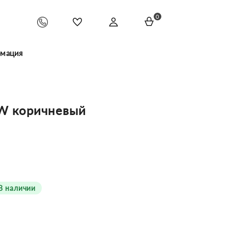
0
мация
W коричневый
В наличии