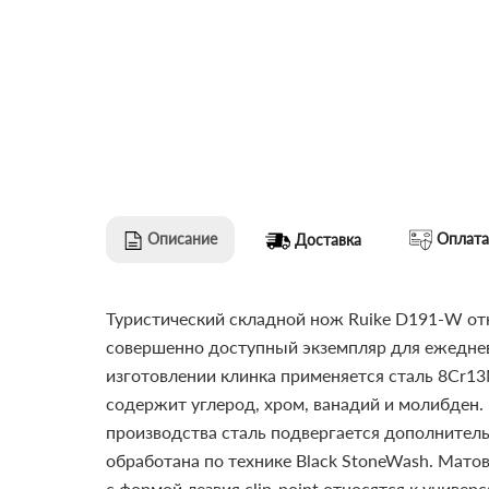
Описание
Оплата
Доставка
Туристический складной нож Ruike D191-W от
совершенно доступный экземпляр для ежедневн
изготовлении клинка применяется сталь 8Cr1
содержит углерод, хром, ванадий и молибден.
производства сталь подвергается дополнител
обработана по технике Black StoneWash. Мато
с формой лезвия clip-point относятся к униве