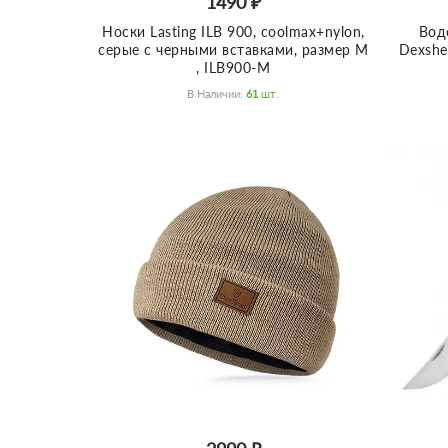
1490 ₽
Носки Lasting ILB 900, coolmax+nylon,
Вод
серые с черными вставками, размер M
Dexshe
, ILB900-M
В Наличии:
61
Шт.