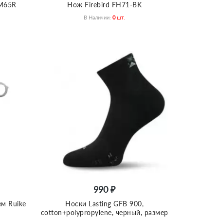
HM65R
Нож Firebird FH71-BK
В Наличии:
0
Шт.
990 ₽
м Ruike
Носки Lasting GFB 900,
cotton+polypropylene, черный, размер