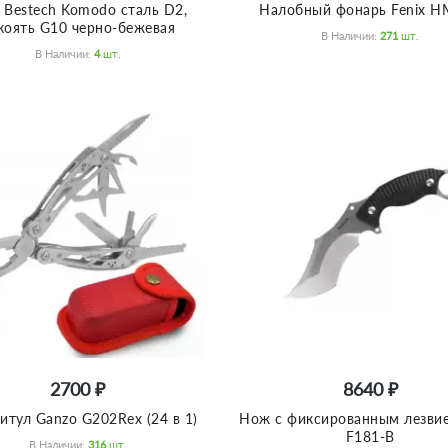
Bestech Komodo сталь D2,
Налобный фонарь Fenix 
коять G10 черно-бежевая
В Наличии:
271
Шт.
В Наличии:
4
Шт.
2700 ₽
8640 ₽
итул Ganzo G202Rex (24 в 1)
Нож с фиксированным лезвие
F181-B
В Наличии:
316
Шт.