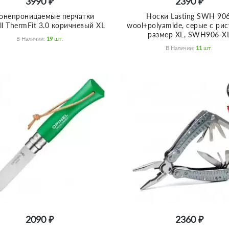
3990 ₽
2390 ₽
онепроницаемые перчатки
Носки Lasting SWH 906
ll ThermFit 3.0 коричневый XL
wool+polyamide, серые с ри
размер XL, SWH906-X
В Наличии:
19
Шт.
В Наличии:
11
Шт.
2090 ₽
2360 ₽