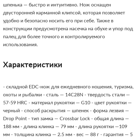
шпенька — быстро и интуитивно.
Нож оснащен
двусторонней карманной клипсой, которая позволяет
удобно и безопасно носить его при себе. Также в
конструкции предусмотрена насечка на обухе и упор под
палец для более точного и контролируемого
использования.
Характеристики
- складной EDC-нож для ежедневного ношения, туризма,
охоты и рыбалки
- сталь — 14C28N
- твердость стали —
57-59 HRC
- материал рукоятки — G10
- цвет рукоятки —
черный
- способ раскрытия — шпенек
- форма лезвия —
Drop Point
- тип замка — Crossbar Lock
- общая длина —
188 мм
- длина клинка — 79 мм
- длина рукоятки —109
мм
- толщина клинка — 2.5 мм
- вес — 88 г
- гарантия — 5