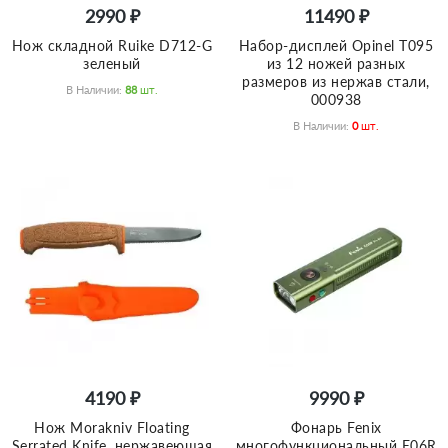
2990 ₽
11490 ₽
Нож складной Ruike D712-G
Набор-дисплей Opinel T095
зеленый
из 12 ножей разных
размеров из нержав стали,
В Наличии:
88
Шт.
000938
В Наличии:
0
Шт.
4190 ₽
9990 ₽
Нож Morakniv Floating
Фонарь Fenix
Serrated Knife, нержавеющая
многофункциональный E06R