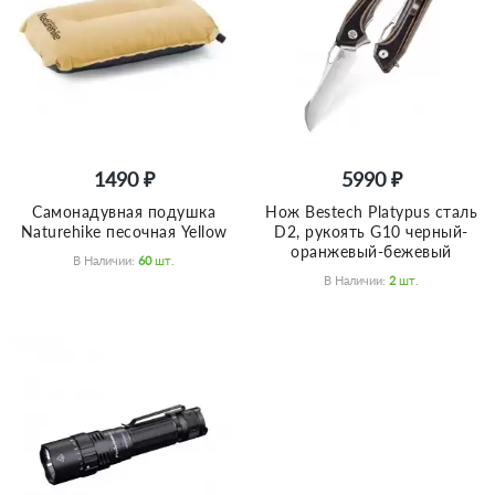
1490 ₽
5990 ₽
Самонадувная подушка
Нож Bestech Platypus сталь
Naturehike песочная Yellow
D2, рукоять G10 черный-
оранжевый-бежевый
В Наличии:
60
Шт.
В Наличии:
2
Шт.