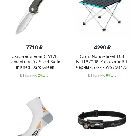
7710 ₽
4290 ₽
Складной нож CIVIVI
Стол NaturehikeFT08
Elementum D2 Steel Satin
NH19Z008-Z складной L
Finished Dark Green
черный, 6927595750773
В Наличии:
24
Шт.
В Наличии:
84
Шт.