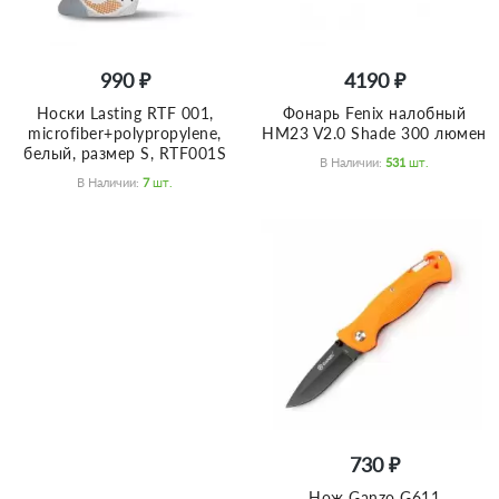
990 ₽
4190 ₽
Носки Lasting RTF 001,
Фонарь Fenix налобный
microfiber+polypropylene,
HM23 V2.0 Shade 300 люмен
белый, размер S, RTF001S
В Наличии:
531
Шт.
В Наличии:
7
Шт.
730 ₽
Нож Ganzo G611