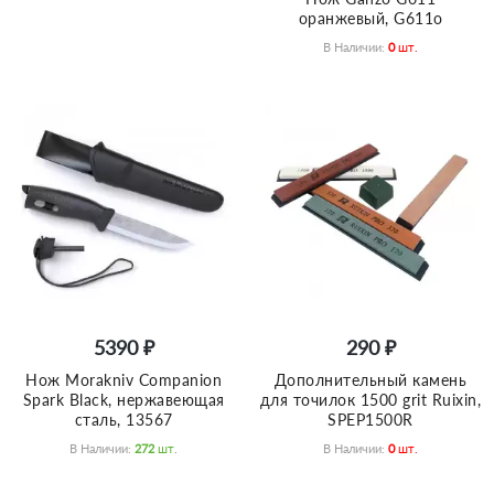
оранжевый, G611o
В Наличии:
0
Шт.
5390 ₽
290 ₽
Нож Morakniv Companion
Дополнительный камень
Spark Black, нержавеющая
для точилок 1500 grit Ruixin,
сталь, 13567
SPEP1500R
В Наличии:
272
Шт.
В Наличии:
0
Шт.