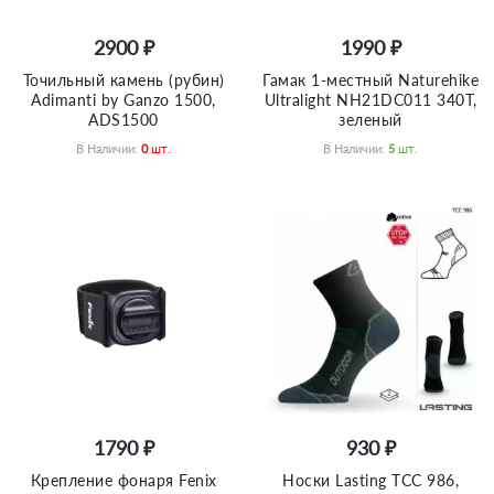
2900 ₽
1990 ₽
Точильный камень (рубин)
Гамак 1-местный Naturehike
Adimanti by Ganzo 1500,
Ultralight NH21DC011 340T,
ADS1500
зеленый
В Наличии:
0
Шт.
В Наличии:
5
Шт.
1790 ₽
930 ₽
Крепление фонаря Fenix
Носки Lasting TCC 986,