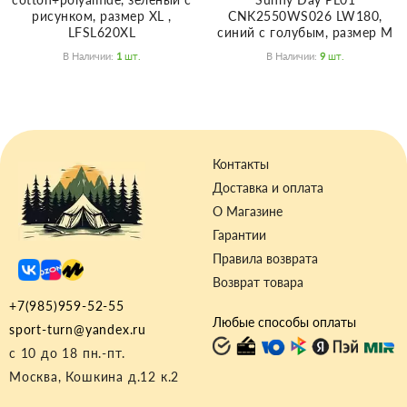
рисунком, размер XL ,
CNK2550WS026 LW180,
LFSL620XL
синий с голубым, размер M
В Наличии:
1
Шт.
В Наличии:
9
Шт.
Контакты
Доставка и оплата
О Магазине
Гарантии
Правила возврата
Возврат товара
+7(985)959-52-55
Любые способы оплаты
sport-turn@yandex.ru
с 10 до 18 пн.-пт.
Москва, Кошкина д.12 к.2