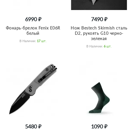
6990 ₽
7490 ₽
Фонарь-брелок Fenix E06R
Нож Bestech Skirmish сталь
белый
D2, рукоять G10 черно-
зеленая
В Наличии:
17
Шт.
В Наличии:
6
Шт.
5480 ₽
1090 ₽