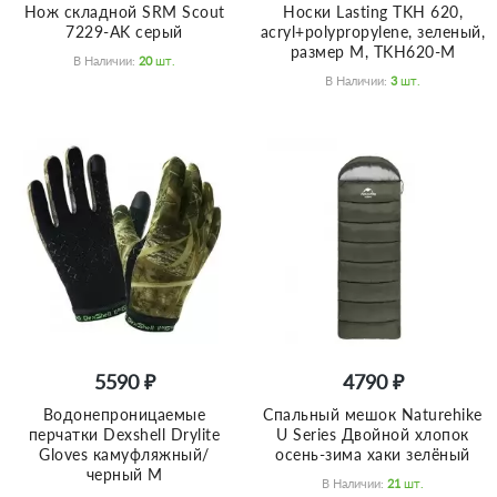
Нож складной SRM Scout
Носки Lasting TKH 620,
7229-AK серый
acryl+polypropylene, зеленый,
размер M, TKH620-M
В Наличии:
20
Шт.
В Наличии:
3
Шт.
5590 ₽
4790 ₽
Водонепроницаемые
Спальный мешок Naturehike
перчатки Dexshell Drylite
U Series Двойной хлопок
Gloves камуфляжный/
осень-зима хаки зелёный
черный M
В Наличии:
21
Шт.