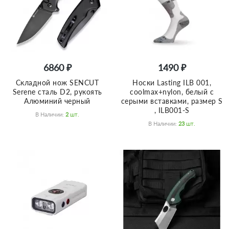
6860 ₽
1490 ₽
Складной нож SENCUT
Носки Lasting ILB 001,
Serene сталь D2, рукоять
coolmax+nylon, белый с
Алюминий черный
серыми вставками, размер S
, ILB001-S
В Наличии:
2
Шт.
В Наличии:
23
Шт.