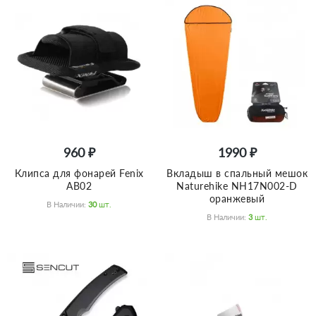
960 ₽
1990 ₽
Клипса для фонарей Fenix
Вкладыш в спальный мешок
AB02
Naturehike NH17N002-D
оранжевый
В Наличии:
30
Шт.
В Наличии:
3
Шт.