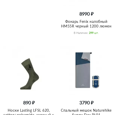
8990 ₽
Фонарь Fenix налобный
HM55R черный 1200 люмен
В Наличии:
299
Шт.
890 ₽
3790 ₽
Носки Lasting LFSL 620,
Спальный мешок Naturehike
cotton+polyamide, зеленый с
Sunny Day PL01