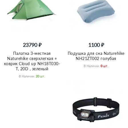
23790 ₽
1100 ₽
Палатка 3-местная
Подушка для сна Naturehike
Naturehike сверхлегкая +
NH21ZT002 голубая
коврик Сloud up NH18T030-
В Наличии:
0
Шт.
T, 20D , зеленый
В Наличии:
20
Шт.