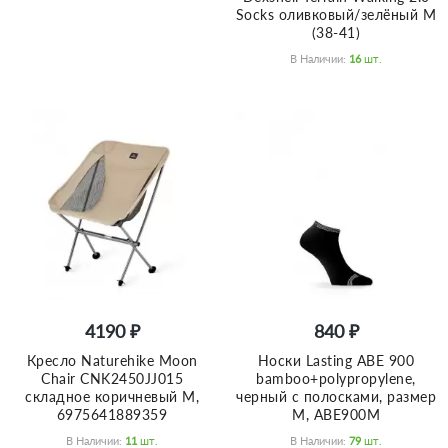
Socks оливковый/зелёный M
(38-41)
В Наличии:
16
Шт.
4190 ₽
840 ₽
Кресло Naturehike Moon
Носки Lasting ABE 900
Chair CNK2450JJ015
bamboo+polypropylene,
складное коричневый M,
черный с полосками, размер
6975641889359
M, ABE900M
В Наличии:
11
Шт.
В Наличии:
79
Шт.