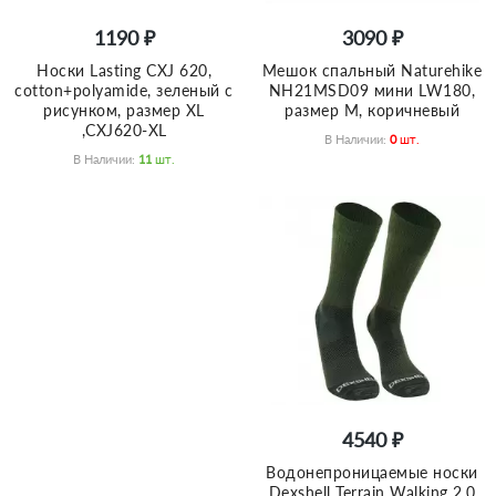
1190 ₽
3090 ₽
Носки Lasting CXJ 620,
Мешок спальный Naturehike
cotton+polyamide, зеленый с
NH21MSD09 мини LW180,
рисунком, размер XL
размер M, коричневый
,CXJ620-XL
В Наличии:
0
Шт.
В Наличии:
11
Шт.
4540 ₽
Водонепроницаемые носки
Dexshell Terrain Walking 2.0