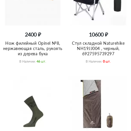
2400 ₽
10600 ₽
Нож филейный Opinel №8,
Стул складной Naturehike
нержавеющая сталь, рукоять
NH19JJ004 , черный,
из дерева бука
6927595739297
В Наличии:
46
Шт.
В Наличии:
0
Шт.