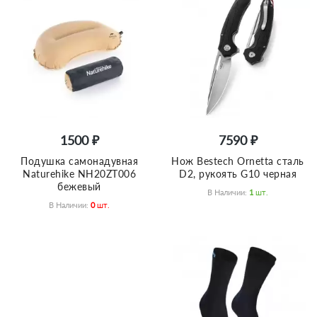
1500 ₽
7590 ₽
Подушка самонадувная
Нож Bestech Ornetta сталь
Naturehike NH20ZT006
D2, рукоять G10 черная
бежевый
В Наличии:
1
Шт.
В Наличии:
0
Шт.