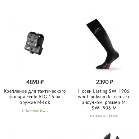
4890 ₽
2390 ₽
Крепление для тактического
Носки Lasting SWH 906,
фонаря Fenix ALG-16 на
wool+polyamide, серые с
оружие M-Lok
рисунком, размер M,
SWH906-M
В Наличии:
6
Шт.
В Наличии:
11
Шт.