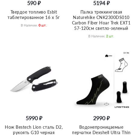
590 ₽
5194 ₽
Твердое топливо Esbit
Палка треккинговая
таблетированное 16 x 5г
Naturehike CNK2300DS010
Carbon Fiber Hoar Trek EXT1
В Наличии:
0
Шт.
57-120см светло-зеленый
В Наличии:
2
Шт.
5990 ₽
2990 ₽
Нож Bestech Lion сталь D2,
Водонепроницаемые
рукоять G10 черная
перчатки Dexshell Ultra Thin