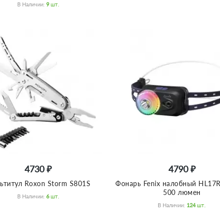
В Наличии:
9
Шт.
4730 ₽
4790 ₽
ьтитул Roxon Storm S801S
Фонарь Fenix налобный HL17
500 люмен
В Наличии:
6
Шт.
В Наличии:
124
Шт.