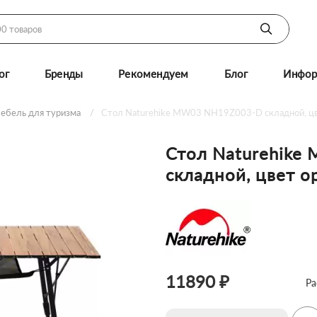
ог
Бренды
Рекомендуем
Блог
Инфор
ебель для туризма
Стол Naturehike MW03 NH19Z003-D складной, ц
Стол Naturehik
складной, цвет о
11890 ₽
Ра