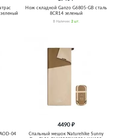
атрас
Нож складной Ganzo G6805-GB сталь
 зеленый
8CR14 зеленый
В Наличии:
2
Шт.
4490 ₽
 AOD-04
Спальный мешок Naturehike Sunny