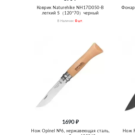
Коврик Naturehike NH17D050-B
Фонар
легкий S（120*70）черный
В Наличии:
0
Шт.
1690 ₽
Нож Opinel №6, нержавеющая сталь,
Нож R