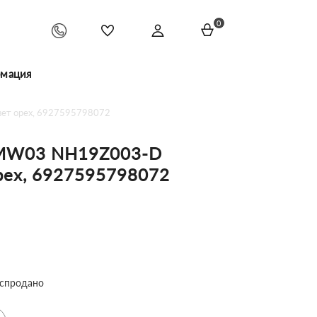
0
мация
вет орех, 6927595798072
e MW03 NH19Z003-D
рех, 6927595798072
спродано