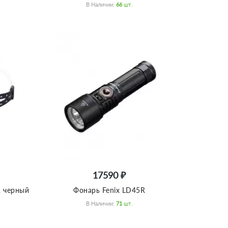
В Наличии:
66
Шт.
17590 ₽
R черный
Фонарь Fenix LD45R
В Наличии:
71
Шт.