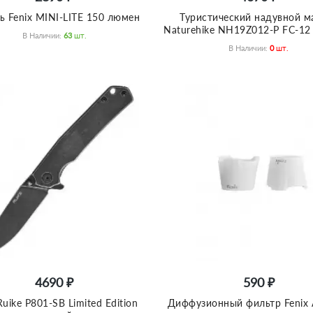
ь Fenix MINI-LITE 150 люмен
Туристический надувной м
Naturehike NH19Z012-P FC-12
В Наличии:
63
Шт.
В Наличии:
0
Шт.
4690 ₽
590 ₽
uike P801-SB Limited Edition
Диффузионный фильтр Fenix