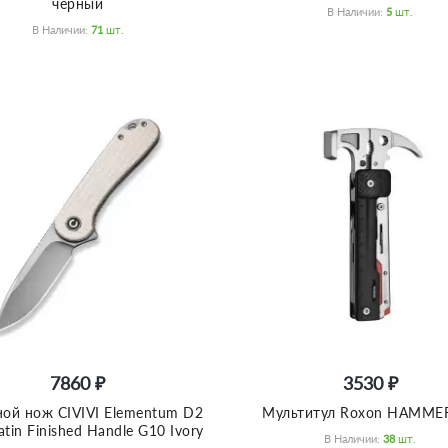
черный
В Наличии:
5
Шт.
В Наличии:
71
Шт.
7860 ₽
3530 ₽
ой нож CIVIVI Elementum D2
Мультитул Roxon HAMME
atin Finished Handle G10 Ivory
В Наличии:
38
Шт.