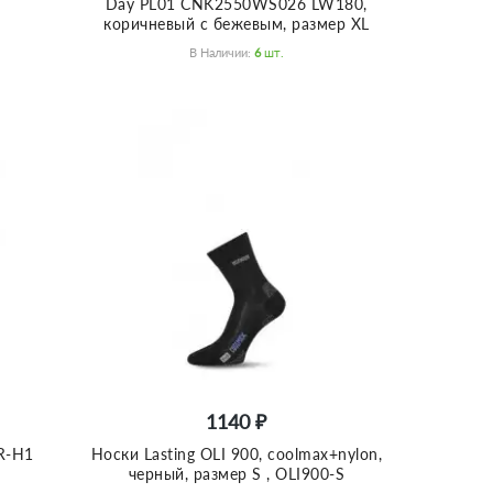
Day PL01 CNK2550WS026 LW180,
коричневый с бежевым, размер XL
В Наличии:
6
Шт.
1140 ₽
R-H1
Носки Lasting OLI 900, coolmax+nylon,
черный, размер S , OLI900-S