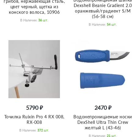
грибов, нержавеющая сталь,
Dexshell Beanie Gradient 2.0
цвет черный, щетка из
оранжевый/градиент S/M
конского волоса, 10906
(56-58 см)
В Наличии:
36
Шт.
В Наличии:
54
Шт.
5790 ₽
2470 ₽
Точилка Ruixin Pro 4 RX 008,
Водонепроницаемые носки
RX-008
DexShell Ultra Thin Crew
желтый L (43-46)
В Наличии:
372
Шт.
В Наличии:
21
Шт.