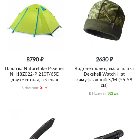
8790 ₽
2630 ₽
Палатка Naturehike P-Series
Водонепроницаемая шапка
NH18Z022-P 210T/65D
Dexshell Watch Hat
двухместная, зеленая
камуфляжный S/M (56-58
см)
В Наличии:
0
Шт.
В Наличии:
382
Шт.