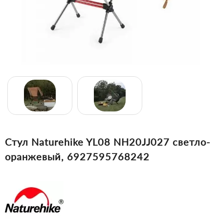
Стул Naturehike YL08 NH20JJ027 светло-
оранжевый, 6927595768242