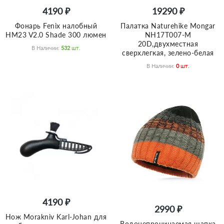
4190 ₽
19290 ₽
Фонарь Fenix налобный
Палатка Naturehike Mongar
HM23 V2.0 Shade 300 люмен
NH17T007-M
20D,двухместная
В Наличии:
532
Шт.
сверхлегкая, зелено-белая
В Наличии:
0
Шт.
4190 ₽
2990 ₽
Нож Morakniv Karl-Johan для
Водонепроницаемая шапка