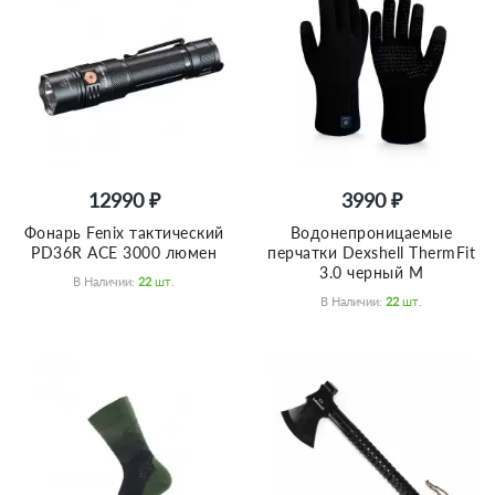
12990 ₽
3990 ₽
Фонарь Fenix тактический
Водонепроницаемые
PD36R ACE 3000 люмен
перчатки Dexshell ThermFit
3.0 черный M
В Наличии:
22
Шт.
В Наличии:
22
Шт.