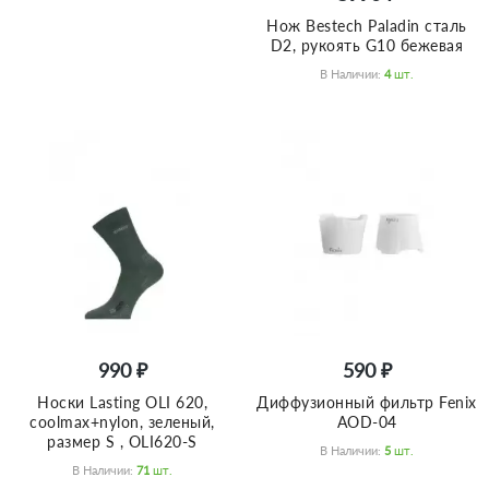
Нож Bestech Paladin сталь
D2, рукоять G10 бежевая
В Наличии:
4
Шт.
990 ₽
590 ₽
Носки Lasting OLI 620,
Диффузионный фильтр Fenix
coolmax+nylon, зеленый,
AOD-04
размер S , OLI620-S
В Наличии:
5
Шт.
В Наличии:
71
Шт.