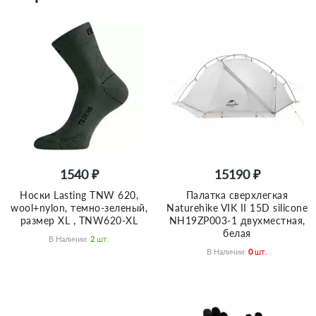
1540 ₽
15190 ₽
Носки Lasting TNW 620,
Палатка сверхлегкая
wool+nylon, темно-зеленый,
Naturehike VIK II 15D silicone
размер XL , TNW620-XL
NH19ZP003-1 двухместная,
белая
В Наличии:
2
Шт.
В Наличии:
0
Шт.