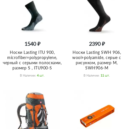
1540 ₽
2390 ₽
Носки Lasting ITU 900,
Носки Lasting SWH 906,
microfiber+polypropylene,
wool+polyamide, серые с
черный с серыми полосками,
рисунком, размер M,
размер S , ITU900-S
SWH906-M
В Наличии:
4
Шт.
В Наличии:
11
Шт.