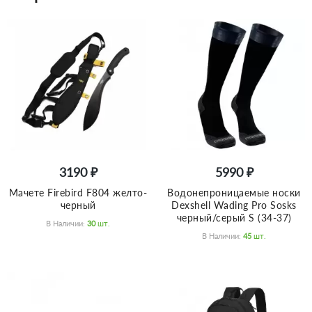
3190 ₽
5990 ₽
Мачете Firebird F804 желто-
Водонепроницаемые носки
черный
Dexshell Wading Pro Sosks
черный/серый S (34-37)
В Наличии:
30
Шт.
В Наличии:
45
Шт.