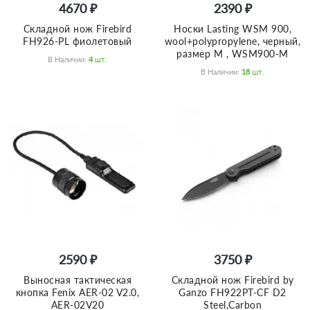
4670 ₽
2390 ₽
Складной нож Firebird
Носки Lasting WSM 900,
FH926-PL фиолетовый
wool+polypropylene, черный,
размер M , WSM900-M
В Наличии:
4
Шт.
В Наличии:
18
Шт.
2590 ₽
3750 ₽
Выносная тактическая
Складной нож Firebird by
кнопка Fenix AER-02 V2.0,
Ganzo FH922PT-CF D2
AER-02V20
Steel,Carbon