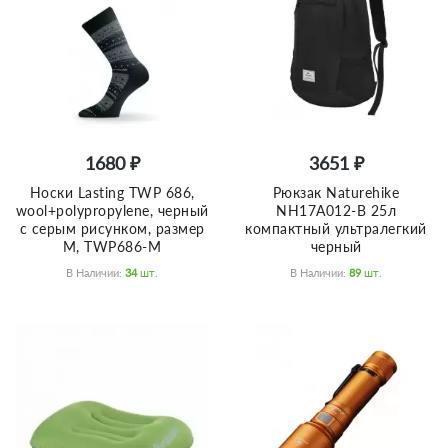
1680 ₽
3651 ₽
Носки Lasting TWP 686,
Рюкзак Naturehike
wool+polypropylene, черный
NH17A012-B 25л
с серым рисунком, размер
компактный ультралегкий
M, TWP686-M
черный
В Наличии:
34
Шт.
В Наличии:
89
Шт.