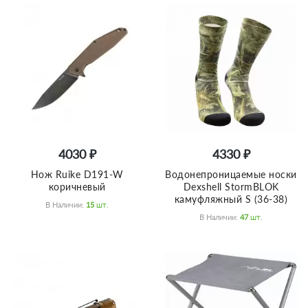
4030 ₽
4330 ₽
Нож Ruike D191-W
Водонепроницаемые носки
коричневый
Dexshell StormBLOK
камуфляжный S (36-38)
В Наличии:
15
Шт.
В Наличии:
47
Шт.