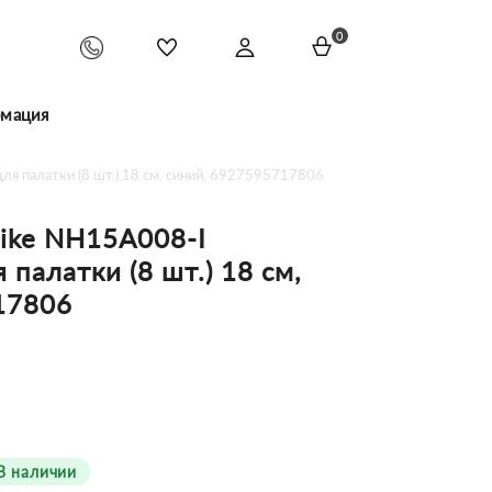
0
мация
я палатки (8 шт.) 18 см, синий, 6927595717806
ike NH15A008-I
палатки (8 шт.) 18 см,
17806
В наличии