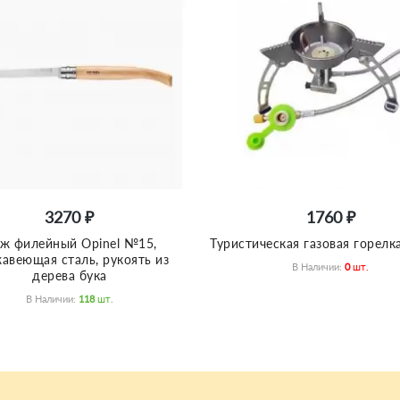
3270 ₽
1760 ₽
ж филейный Opinel №15,
Туристическая газовая горелк
авеющая сталь, рукоять из
В Наличии:
0
Шт.
дерева бука
В Наличии:
118
Шт.