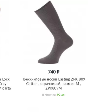
740 ₽
n Lock
Треккинговые носки Lasting ZPK 809
Gray
Cotton, коричневый, размер M ,
icarta
ZPK809M
В Наличии:
90
Шт.