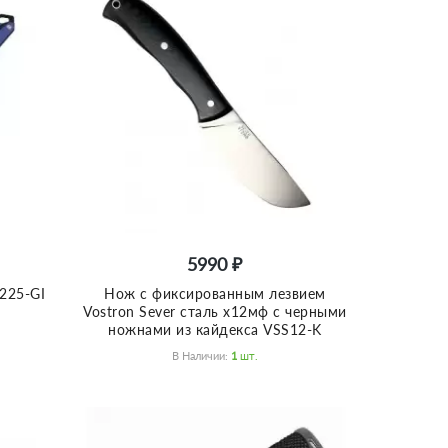
5990 ₽
225-GI
Нож с фиксированным лезвием
Vostron Sever сталь х12мф с черными
ножнами из кайдекса VSS12-K
В Наличии:
1
Шт.