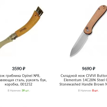
3590 ₽
9690 ₽
ож грибника Opinel №8,
Складной нож CIVIVI Butto
веющая сталь, рукоять бук,
Elementum 14C28N Steel 
коробка, 001252
Stonewashed Handle Brown M
В Наличии:
39
Шт.
В Наличии:
0
Шт.