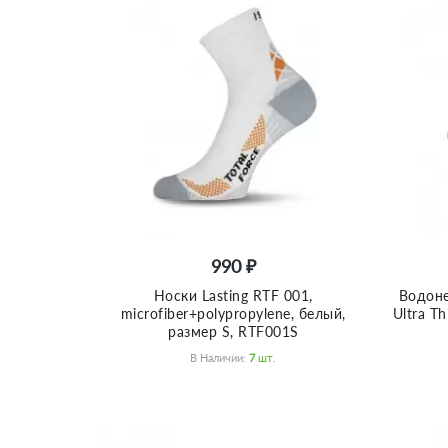
990 ₽
Носки Lasting RTF 001,
Водоне
microfiber+polypropylene, белый,
Ultra T
размер S, RTF001S
В Наличии:
7
Шт.