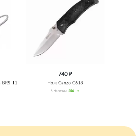
740 ₽
а BRS-11
Нож Ganzo G618
В Наличии:
256
Шт.