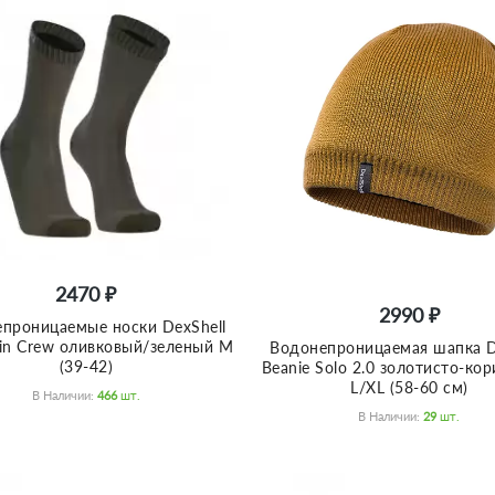
2470 ₽
2990 ₽
проницаемые носки DexShell
hin Crew оливковый/зеленый M
Водонепроницаемая шапка D
(39-42)
Beanie Solo 2.0 золотисто-ко
L/XL (58-60 см)
В Наличии:
466
Шт.
В Наличии:
29
Шт.