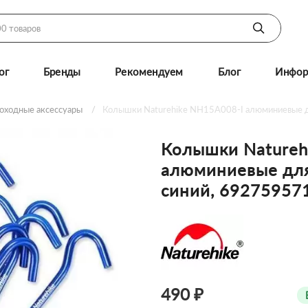
ог
Бренды
Рекомендуем
Блог
Инфор
оходные аксессуары
Колышки Naturehike NH15A008-I алюминиевые дл
Колышки Natureh
алюминиевые для 
синий, 69275957
490 ₽