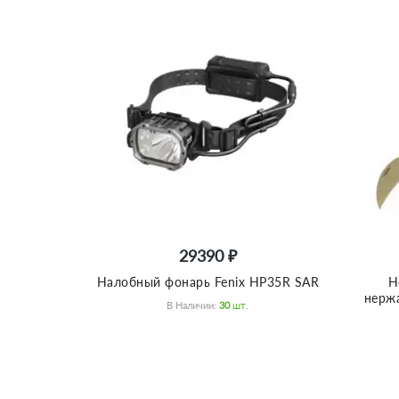
29390 ₽
Налобный фонарь Fenix HP35R SAR
Н
нержа
В Наличии:
30
Шт.