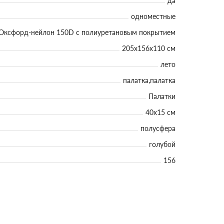
да
одноместные
Оксфорд-нейлон 150D с полиуретановым покрытием
205x156x110 см
лето
палатка,палатка
Палатки
40х15 см
полусфера
голубой
156