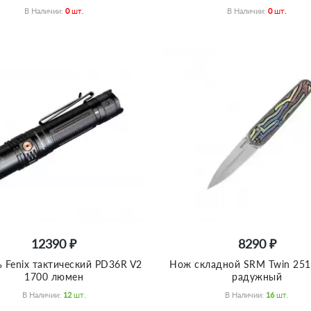
В Наличии:
0
Шт.
В Наличии:
0
Шт.
12390 ₽
8290 ₽
 Fenix тактический PD36R V2
Нож складной SRM Twin 25
1700 люмен
радужный
В Наличии:
12
Шт.
В Наличии:
16
Шт.