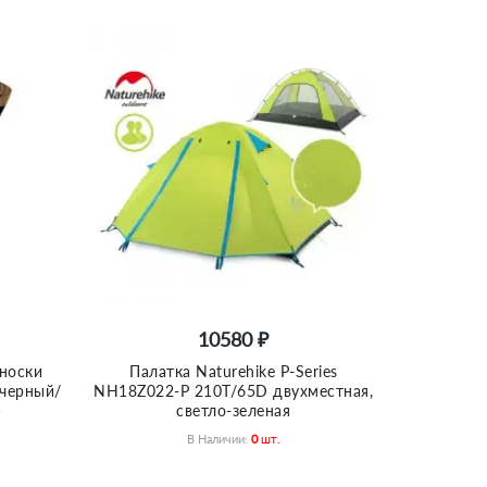
10580 ₽
носки
Палатка Naturehike P-Series
 черный/
NH18Z022-P 210T/65D двухместная,
)
светло-зеленая
В Наличии:
0
Шт.