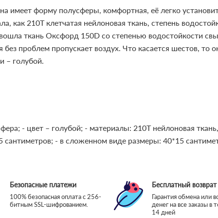
Она имеет форму полусферы, комфортная, её легко установи
ала, как 210Т клетчатая нейлоновая ткань, степень водосто
 вошла ткань Оксфорд 150D со степенью водостойкости св
я без проблем пропускает воздух. Что касается шестов, то 
и – голубой.
сфера;
- цвет – голубой;
- материалы: 210T нейлоновая ткань
05 сантиметров;
- в сложенном виде размеры: 40*15 сантиме
Безопасные платежи
Бесплатный возврат
100% безопасная оплата с 256-
Гарантия обмена или в
битным SSL-шифрованием.
денег на все заказы в 
14 дней