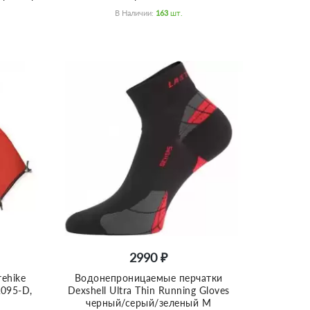
В Наличии:
163
Шт.
2990 ₽
ehike
Водонепроницаемые перчатки
A095-D,
Dexshell Ultra Thin Running Gloves
черный/серый/зеленый M