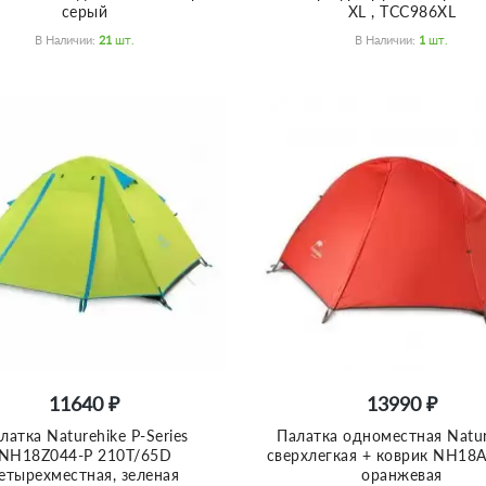
серый
XL , TCC986XL
В Наличии:
21
Шт.
В Наличии:
1
Шт.
11640 ₽
13990 ₽
латка Naturehike P-Series
Палатка одноместная Natur
NH18Z044-P 210T/65D
сверхлегкая + коврик NH18
етырехместная, зеленая
оранжевая