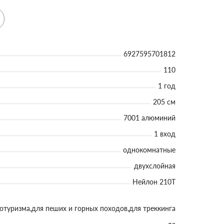
6927595701812
110
1 год
205 см
7001 алюминий
1 вход
однокомнатные
двухслойная
Нейлон 210Т
лотуризма,для пеших и горных походов,для треккинга