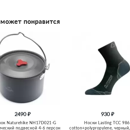
 может понравится
2490 ₽
930 ₽
лок Naturehike NH17D021-G
Носки Lasting TCC 986
ический подвесной 4-6 персон
cotton+polypropylene, черный