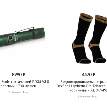
8990 ₽
4470 ₽
 Fenix тактический PD35 V3.0
Водонепроницаемые термо
зеленый 1700 люмен
DexShell Hytherm Pro Tobacco
коричневый XL (47-49
В Наличии:
9
Шт.
В Наличии:
24
Шт.