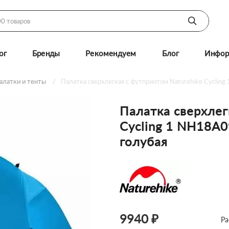
ог
Бренды
Рекомендуем
Блог
Инфор
алатки и тенты
Палатка сверхлегкая с футпринтом Naturehike Cyclin
Палатка сверхлег
Cycling 1 NH18A
голубая
9940 ₽
Ра