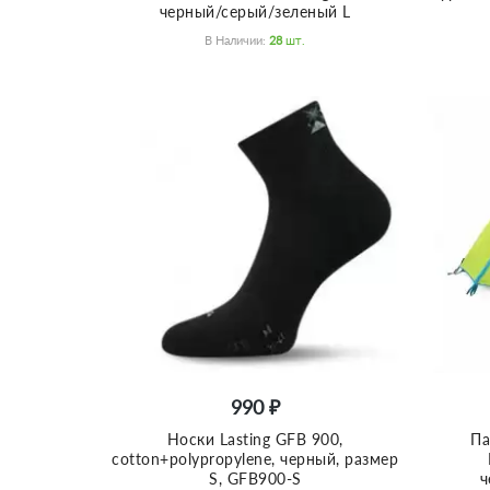
черный/серый/зеленый L
В Наличии:
28
Шт.
990 ₽
Носки Lasting GFB 900,
Па
cotton+polypropylene, черный, размер
S, GFB900-S
ч