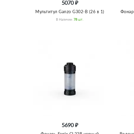
5070 ₽
Мультитул Ganzo G302-B (26 в 1)
Фонар
В Наличии:
78
Шт.
5690 ₽
Фонарь Fenix CL22R черный
Водоне