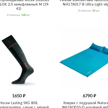
LOK 2.0 камуфляжный M (39-
NH17A017-B Ultra-Light ч
42)
В Наличии:
52
Шт.
В Наличии:
118
Шт.
1650 ₽
6790 ₽
Носки Lasting SKG 808,
Коврик с подушкой Nature
polypropylene, серые с черной
NH18Q010-D надувной не