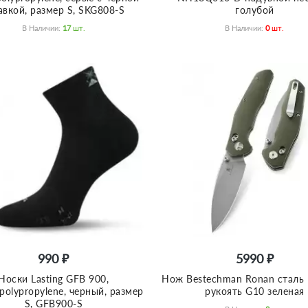
авкой, размер S, SKG808-S
голубой
В Наличии:
17
Шт.
В Наличии:
0
Шт.
990 ₽
5990 ₽
Носки Lasting GFB 900,
Нож Bestechman Ronan сталь
polypropylene, черный, размер
рукоять G10 зеленая
S, GFB900-S