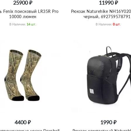
25900 ₽
11990 ₽
ь Fenix поисковый LR35R Pro
Рюкзак Naturehike NH16Y020
10000 люмен
черный, 692759578791
В Наличии:
14
Шт.
В Наличии:
0
Шт.
4400 ₽
1990 ₽
проницаемые носки Dexshell
Рюкзак компактный Naturehi