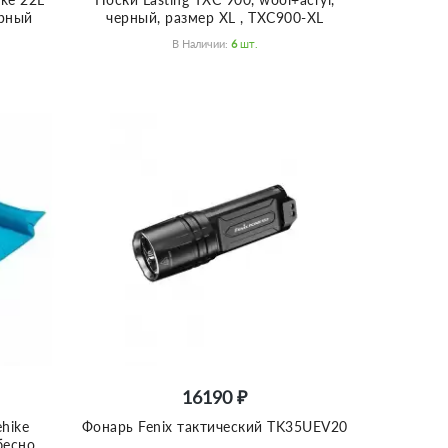
ёрный
черный, размер XL , TXC900-XL
В Наличии:
6
Шт.
16190 ₽
hike
Фонарь Fenix тактический TK35UEV20
бесно