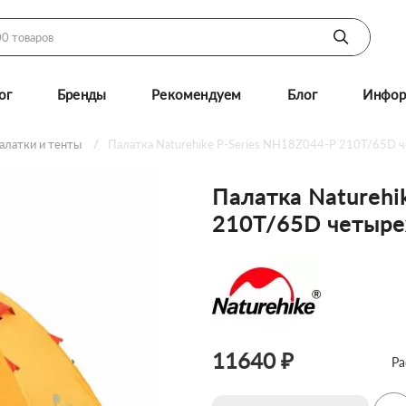
ог
Бренды
Рекомендуем
Блог
Инфор
алатки и тенты
Палатка Naturehike P-Series NH18Z044-P 210T/65D ч
Палатка Naturehi
210T/65D четыре
11640 ₽
Ра