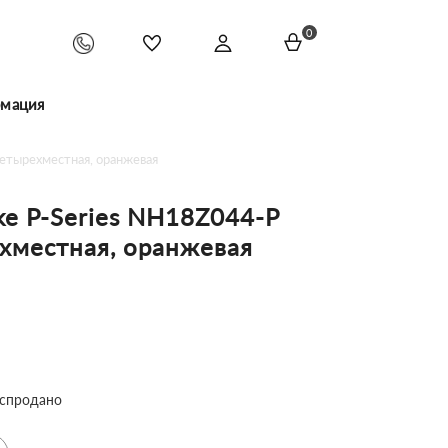
0
мация
етырехместная, оранжевая
ke P-Series NH18Z044-P
хместная, оранжевая
спродано