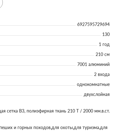
6927595729694
130
1 год
210 см
7001 алюминий
2 входа
однокомнатные
двухслойная
я сетка B3, полиэфирная ткань 210 Т / 2000 мм.в.ст.
пеших и горных походов,для охоты,для туризма,для