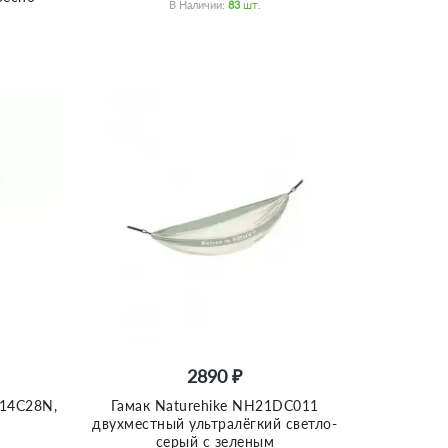
В Наличии:
83
Шт.
2890 ₽
 14C28N,
Гамак Naturehike NH21DC011
двухместный ультралёгкий светло-
серый с зеленым