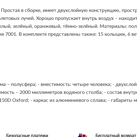
. Простая в сборке, имеет двухслойную конструкцию, прос
летовых лучей. Хорошо пропускает внутрь воздух – находит
елый, зелёный, оранжевый, тёмно-зелёный. Материалы: пол
ия 7001. В комплекте представлены также: 15 колышек, 6 ве
рма – полусфера;
- вместимость: четыре человека;
- двухсло
аемость – 2000 миллиметров водяного столба;
- состав внут
 150D Oxford;
- каркас из алюминиевого сплава;
- габариты 
Безопасные платежи
Бесплатный возврат