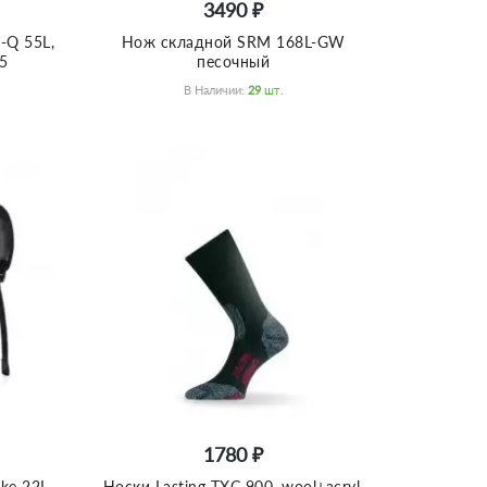
3490 ₽
-Q 55L,
Нож складной SRM 168L-GW
5
песочный
В Наличии:
29
Шт.
1780 ₽
ke 22L
Носки Lasting TXC 900, wool+acryl,