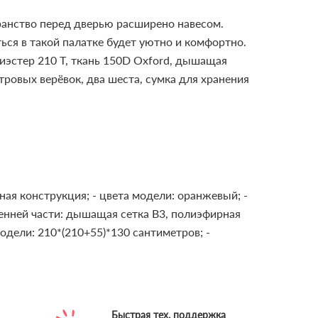
транство перед дверью расширено навесом.
ься в такой палатке будет уютно и комфортно.
иэстер 210 Т, ткань 150D Oxford, дышащая
тровых верёвок, два шеста, сумка для хранения
йная конструкция;
- цвета модели: оранжевый;
-
ренней части: дышащая сетка B3, полиэфирная
модели: 210*(210+55)*130 сантиметров;
-
Быстрая тех. поддержка