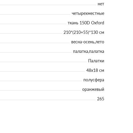
нет
четырехместные
ткань 150D Oxford
210*(210+55)*130 см
весна-осень,лето
палатка,палатка
Палатки
48х18 см
полусфера
оранжевый
265