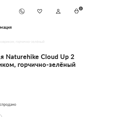
0
мация
с ковриком, горчично-зелёный
я Naturehike Сloud Up 2
вриком, горчично-зелёный
спродано