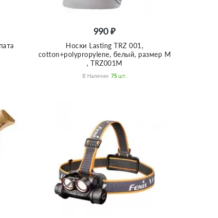
990 ₽
пата
Носки Lasting TRZ 001,
cotton+polypropylene, белый, размер M
, TRZ001M
В Наличии:
75
Шт.