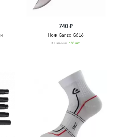
740 ₽
ки
Нож Ganzo G616
В Наличии:
185
Шт.