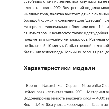
устойчиво стоит на земле, поэтому палатка не
клетчатая ткань 20D. Внутренний подклад мож
миллиметров, палатка выстоит даже в сильны
большой карман и крепление для “дверцы” пал
материалы максимально облегчили вес - 1,4 к
сантиметров. В комплекте также идет удобная
предметы и случайно не порвалось. Размеры с
не больше 5-10 минут.
С облегченной палаткой
багажник велосипеда. Горчично-зеленая расцве
Характеристики модели
- Бренд — Naturehike;
- Серия — Naturehike Сlou
нейлоновая клетчатая ткань 20D;
- Материал в
Водонепроницаемость верхнего слоя — 4000 м
Вес — 1,4 кг (без учета аксессуаров);
- Гарантия