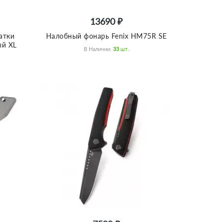
13690 ₽
атки
Налобный фонарь Fenix HM75R SE
ый XL
В Наличии:
33
Шт.