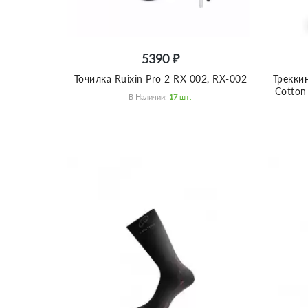
5390 ₽
Точилка Ruixin Pro 2 RX 002, RX-002
Трекки
Cotton
В Наличии:
17
Шт.