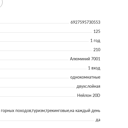
6927595730553
125
1 год
210
Алюминий 7001
1 вход
однокомнатные
двухслойная
Нейлон 20D
 горных походов,туризм,трекинговые,на каждый день
да