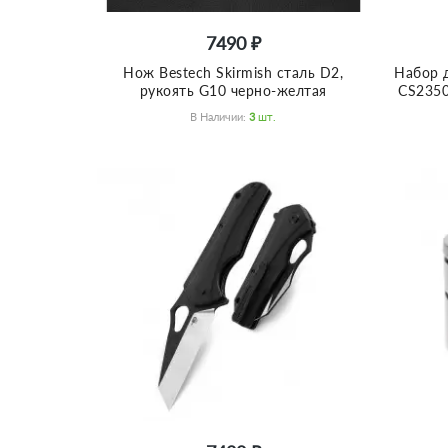
7490 ₽
Нож Bestech Skirmish сталь D2,
Набор 
рукоять G10 черно-желтая
CS2350
В Наличии:
3
Шт.