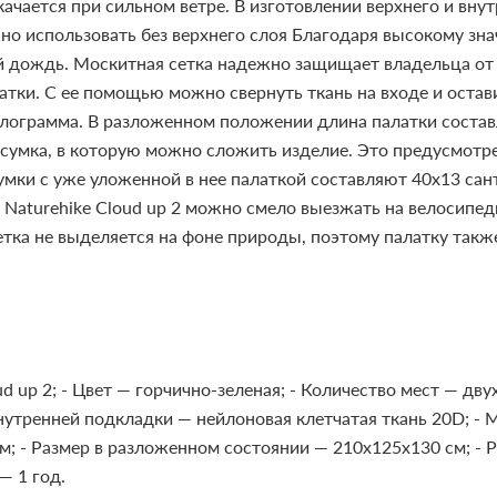
 качается при сильном ветре. В изготовлении верхнего и вну
но использовать без верхнего слоя Благодаря высокому зн
й дождь. Москитная сетка надежно защищает владельца от 
атки. С ее помощью можно свернуть ткань на входе и остав
илограмма. В разложенном положении длина палатки составл
 сумка, в которую можно сложить изделие. Это предусмотре
умки с уже уложенной в нее палаткой составляют 40x13 сан
 Naturehike Сloud up 2 можно смело выезжать на велосипед
тка не выделяется на фоне природы, поэтому палатку также
d up 2;
- Цвет — горчично-зеленая;
- Количество мест — дву
нутренней подкладки — нейлоновая клетчатая ткань 20D;
- 
м;
- Размер в разложенном состоянии — 210x125х130 см;
- 
 — 1 год.