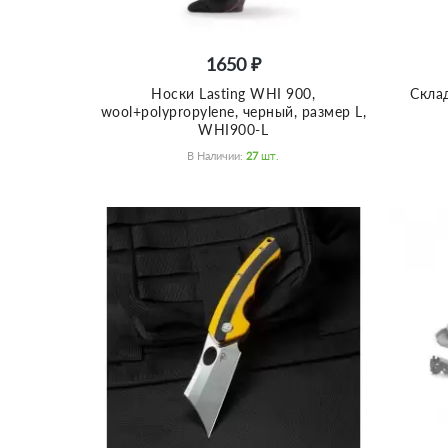
1650 ₽
Носки Lasting WHI 900,
Скла
wool+polypropylene, черный, размер L,
WHI900-L
В Наличии:
27
Шт.