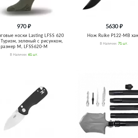
970 ₽
5630 ₽
нговые носки Lasting LFSS 620
Нож Ruike P122-MB ха
 Туризм, зеленый с рисунком,
В Наличии:
71
Шт.
размер M, LFSS620-M
В Наличии:
61
Шт.