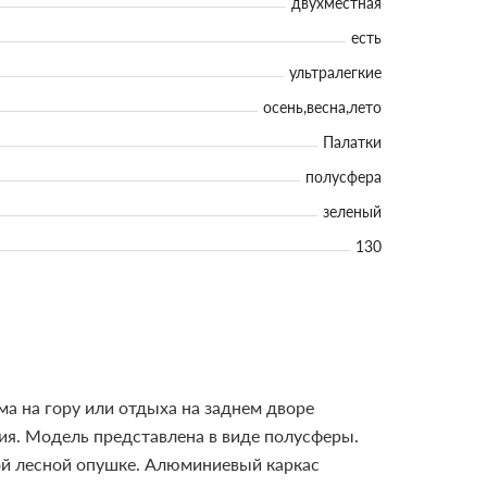
двухместная
есть
ультралегкие
осень,весна,лето
Палатки
полусфера
зеленый
130
ма на гору или отдыха на заднем дворе
ия.
Модель представлена в виде полусферы.
ной лесной опушке. Алюминиевый каркас