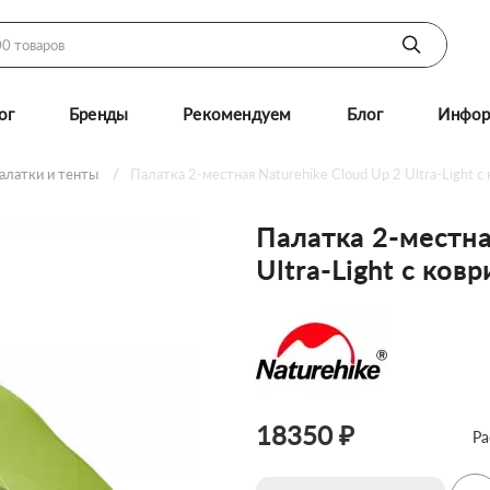
ог
Бренды
Рекомендуем
Блог
Инфор
алатки и тенты
Палатка 2-местная Naturehike Сloud Up 2 Ultra-Light 
Палатка 2-местна
Ultra-Light с ко
18350 ₽
Ра