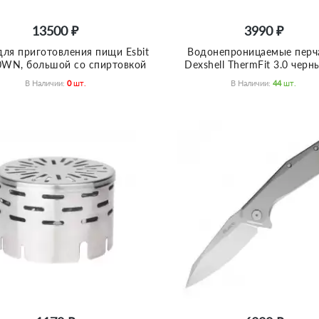
13500 ₽
3990 ₽
для приготовления пищи Esbit
Водонепроницаемые перч
WN, большой со спиртовкой
Dexshell ThermFit 3.0 черн
В Наличии:
0
Шт.
В Наличии:
44
Шт.