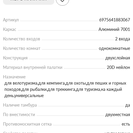
Артикул
6975641883067
Каркас
Алюминий 7001
Количество входов
2 входа
Количество комнат
однокомнатные
Конструкция
двухслойная
Материал внутренней палатки
20D нейлон
Назначение
для велотуризма,для кемпинга,для охоты,для пеших и горных
походов,для рыбалки,для треккинга,для туризма,на каждый
день,универсальные
Наличие тамбура
да
По вместимости
двухместная
Противомоскитная сетка
есть