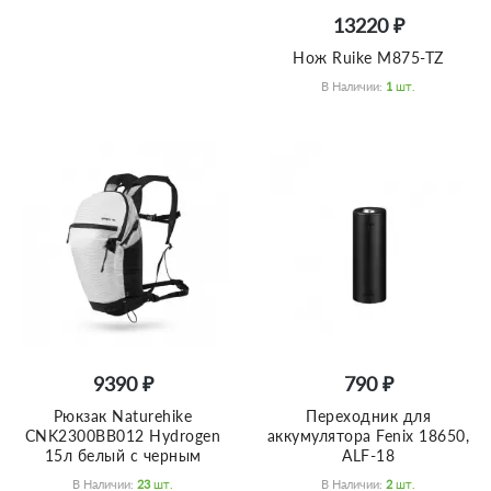
13220 ₽
Нож Ruike M875-TZ
В Наличии:
1
Шт.
9390 ₽
790 ₽
Рюкзак Naturehike
Переходник для
CNK2300BB012 Hydrogen
аккумулятора Fenix 18650,
15л белый с черным
ALF-18
В Наличии:
23
Шт.
В Наличии:
2
Шт.