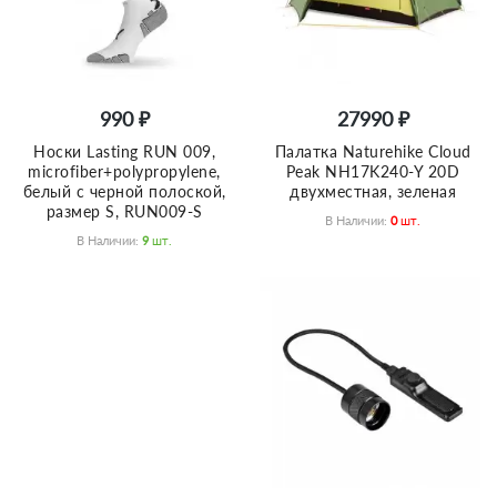
990 ₽
27990 ₽
Носки Lasting RUN 009,
Палатка Naturehike Сloud
microfiber+polypropylene,
Peak NH17K240-Y 20D
белый с черной полоской,
двухместная, зеленая
размер S, RUN009-S
В Наличии:
0
Шт.
В Наличии:
9
Шт.