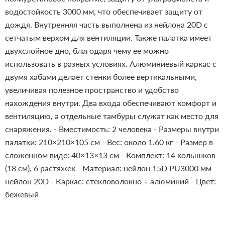
водостойкость 3000 мм, что обеспечивает защиту от
дождя. Внутренняя часть выполнена из нейлона 20D с
сетчатым верхом для вентиляции. Также палатка имеет
двухслойное дно, благодаря чему ее можно
использовать в разных условиях.
Алюминиевый каркас с
двумя хабами делает стенки более вертикальными,
увеличивая полезное пространство и удобство
нахождения внутри. Два входа обеспечивают комфорт и
вентиляцию, а отдельные тамбуры служат как место для
снаряжения.
- Вместимость: 2 человека
- Размеры внутри
палатки: 210×210×105 см
- Вес: около 1.60 кг
- Размер в
сложенном виде: 40×13×13 см
- Комплект: 14 колышков
(18 см), 6 растяжек
- Материал: нейлон 15D PU3000 мм
нейлон 20D
- Каркас: стекловолокно + алюминий
- Цвет:
бежевый