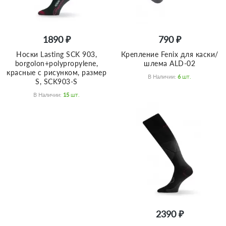
1890 ₽
790 ₽
Носки Lasting SCK 903,
Крепление Fenix для каски/
borgolon+polypropylene,
шлема ALD-02
красные c рисунком, размер
В Наличии:
6
Шт.
S, SCK903-S
В Наличии:
15
Шт.
2390 ₽