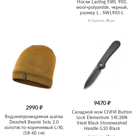
Носки Lasting SWL 903,
wool+polyamide, черный,
размер L , SWL903-L
В Наличии:
31
Шт.
9470 ₽
2990 ₽
Складной нож CIVIVI Button
Водонепроницаемая шапка
Lock Elementum 14C28N
Dexshell Beanie Solo 2.0
Steel Black Stonewashed
золотисто-коричневый L/XL
Handle G10 Black
(58-60 см)