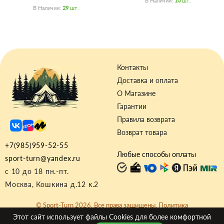
В Наличии:
10
Шт.
В Наличии:
29
Шт.
Контакты
Доставка и оплата
О Магазине
Гарантии
Правила возврата
Возврат товара
+7(985)959-52-55
Любые способы оплаты
sport-turn@yandex.ru
с 10 до 18 пн.-пт.
Москва, Кошкина д.12 к.2
© Sport-Turn 2026. Все права защищены.
Политика
Конфиденциальности
|
Договор-оферта
Этот сайт использует файлы
Cookies
для более комфортной