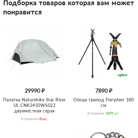
Подборка товаров которая вам может
понравится
29990 ₽
7890 ₽
Палатка Naturehike Star River
Опора трипод Fierydeer 180
UL CNK2450WS022
см
двухместная серая
В Наличии:
1079
Шт.
В Наличии:
0
Шт.