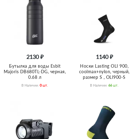
2130 ₽
1140 ₽
Бутылка для воды Esbit
Носки Lasting OLI 900,
Majoris DB680TL-DG, черная,
coolmax+nylon, черный,
0.68 л
размер S , OLI900-S
В Наличии:
0
Шт.
В Наличии:
66
Шт.