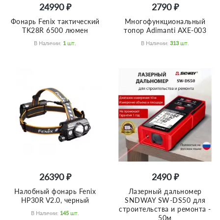
24990 ₽
2790 ₽
Фонарь Fenix тактический
Многофункциональный
TK28R 6500 люмен
топор Adimanti AXE-003
В Наличии:
1
Шт.
В Наличии:
313
Шт.
26390 ₽
2490 ₽
Налобный фонарь Fenix
Лазерный дальномер
HP30R V2.0, черный
SNDWAY SW-DS50 для
строительства и ремонта -
В Наличии:
145
Шт.
50м