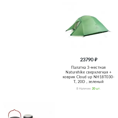
23790 ₽
Палатка 3-местная
Naturehike сверхлегкая +
коврик Сloud up NH18T030-
T, 20D , зеленый
В Наличии:
20
Шт.