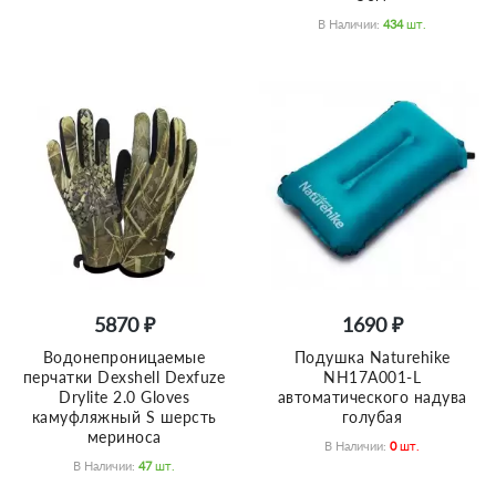
В Наличии:
434
Шт.
5870 ₽
1690 ₽
Водонепроницаемые
Подушка Naturehike
перчатки Dexshell Dexfuze
NH17A001-L
Drylite 2.0 Gloves
автоматического надува
камуфляжный S шерсть
голубая
мериноса
В Наличии:
0
Шт.
В Наличии:
47
Шт.