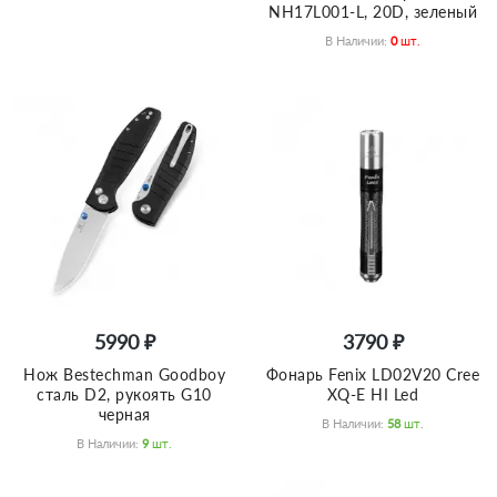
NH17L001-L, 20D, зеленый
В Наличии:
0
Шт.
5990 ₽
3790 ₽
Нож Bestechman Goodboy
Фонарь Fenix LD02V20 Cree
сталь D2, рукоять G10
XQ-E HI Led
черная
В Наличии:
58
Шт.
В Наличии:
9
Шт.