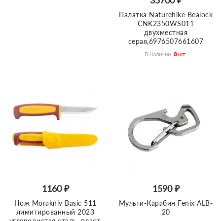
35700 ₽
Палатка Naturehike Bealock
CNK2350WS011
двухместная
серая,6976507661607
В Наличии:
0
Шт.
1160 ₽
1590 ₽
Нож Morakniv Basic 511
Мульти-Карабин Fenix ALB-
лимитированный 2023
20
углеродистая сталь, пласт.