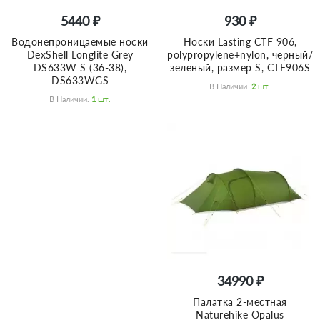
5440 ₽
930 ₽
Водонепроницаемые носки
Носки Lasting CTF 906,
DexShell Longlite Grey
polypropylene+nylon, черный/
DS633W S (36-38),
зеленый, размер S, CTF906S
DS633WGS
В Наличии:
2
Шт.
В Наличии:
1
Шт.
34990 ₽
Палатка 2-местная
Naturehike Opalus