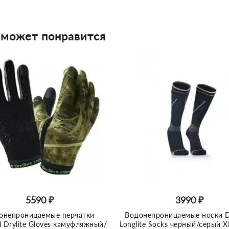
 может понравится
5590 ₽
3990 ₽
онепроницаемые перчатки
Водонепроницаемые носки D
l Drylite Gloves камуфляжный/
Longlite Socks черный/серый X