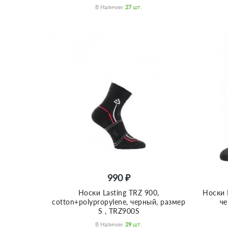
В Наличии:
27
Шт.
990 ₽
Носки Lasting TRZ 900,
Носки L
cotton+polypropylene, черный, размер
че
S , TRZ900S
В Наличии:
29
Шт.