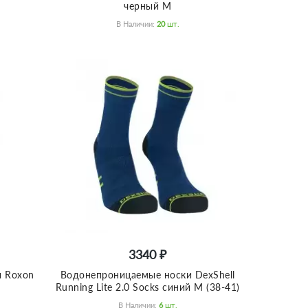
черный M
В Наличии:
20
Шт.
3340 ₽
ы Roxon
Водонепроницаемые носки DexShell
Running Lite 2.0 Socks синий M (38-41)
В Наличии:
6
Шт.