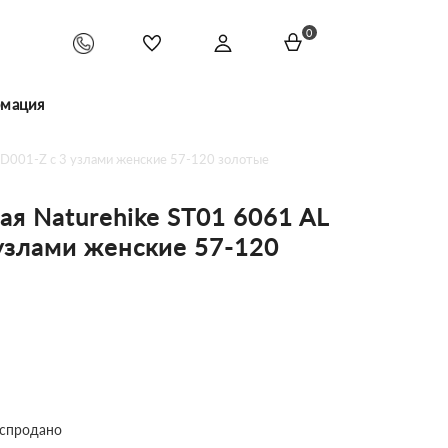
0
мация
7D001-Z с 3 узлами женские 57-120 золотые
ая Naturehike ST01 6061 AL
узлами женские 57-120
спродано