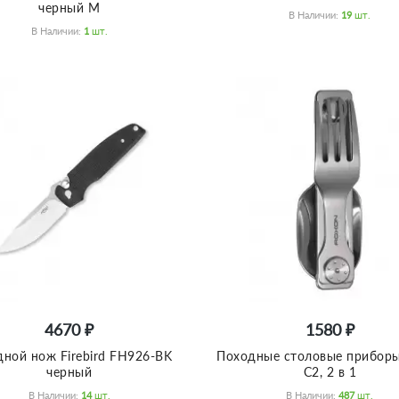
черный M
В Наличии:
19
Шт.
В Наличии:
1
Шт.
4670 ₽
1580 ₽
дной нож Firebird FH926-BK
Походные столовые прибор
черный
C2, 2 в 1
В Наличии:
14
Шт.
В Наличии:
487
Шт.