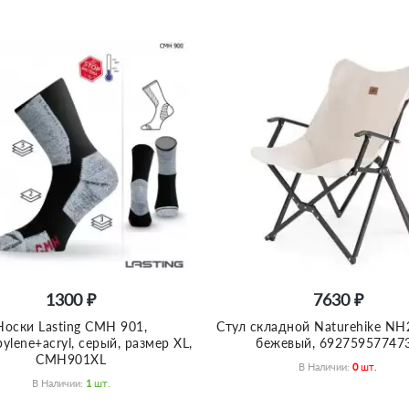
1300 ₽
7630 ₽
Носки Lasting CMH 901,
Стул складной Naturehike NH
pylene+acryl, серый, размер XL,
бежевый, 69275957747
CMH901XL
В Наличии:
0
Шт.
В Наличии:
1
Шт.