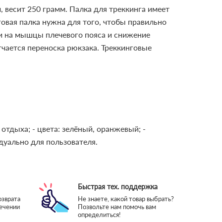
, весит 250 грамм. Палка для треккинга имеет
говая палка нужна для того, чтобы правильно
ки на мышцы плечевого пояса и снижение
гчается переноска рюкзака.
Треккинговые
о отдыха;
- цвета: зелёный, оранжевый;
-
дуально для пользователя.
Быстрая тех. поддержка
озврата
Не знаете, какой товар выбрать?
течении
Позвольте нам помочь вам
определиться!