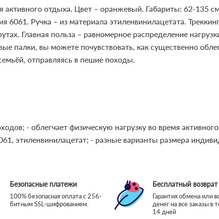
я активного отдыха. Цвет – оранжевый. Габариты: 62-135 см
я 6061. Ручка – из материала этиленвинилацетата.
Треккин
утах. Главная польза – равномерное распределение нагруз
вые палки, вы можете почувствовать, как существенно обле
семьёй, отправляясь в пешие походы.
оходов;
- облегчает физическую нагрузку во время активног
061, этиленвинилацетат;
- разные варианты размера индиви
Безопасные платежи
Бесплатный возврат
100% безопасная оплата с 256-
Гарантия обмена или в
битным SSL-шифрованием.
денег на все заказы в 
14 дней