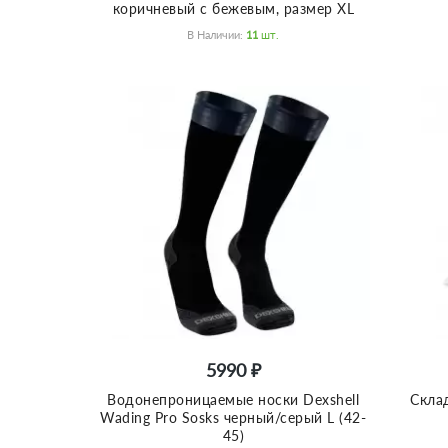
коричневый с бежевым, размер XL
В Наличии:
11
Шт.
5990 ₽
Водонепроницаемые носки Dexshell
Скла
Wading Pro Sosks черный/серый L (42-
45)