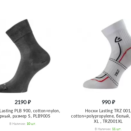
2190 ₽
990 ₽
asting PLB 900, cotton+nylon,
Носки Lasting TRZ 001
рный, размер S, PLB900S
cotton+polypropylene, белый,
XL , TRZ001XL
В Наличии:
10
Шт.
В Наличии:
11
Шт.