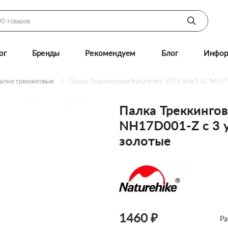
ог
Бренды
Рекомендуем
Блог
Инфор
алки трекинговые
Палка Треккинговая Naturehike ST01 6061 AL NH1
Палка Треккингов
NH17D001-Z с 3 
золотые
1460 ₽
Ра