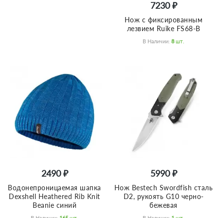
7230 ₽
Нож с фиксированным
лезвием Ruike FS68-B
В Наличии:
8
Шт.
2490 ₽
5990 ₽
Bодонепроницаемая шапка
Нож Bestech Swordfish сталь
Dexshell Heathered Rib Knit
D2, рукоять G10 черно-
Beanie синий
бежевая
В Наличии:
165
Шт.
В Наличии:
1
Шт.