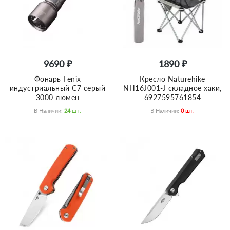
9690 ₽
1890 ₽
Фонарь Fenix
Кресло Naturehike
индустриальный C7 серый
NH16J001-J складное хаки,
3000 люмен
6927595761854
В Наличии:
24
Шт.
В Наличии:
0
Шт.