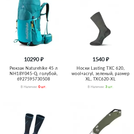
10290 ₽
1540 ₽
Рюкзак Naturehike 45 л
Носки Lasting TXC 620,
NH18Y045-Q, голубой,
wool+acryl, зеленый, размер
6927595730508
XL, TXC620-XL
В Наличии:
0
Шт.
В Наличии:
3
Шт.