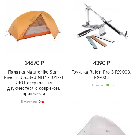
14670 ₽
4390 ₽
Палатка Naturehike Star-
Точилка Ruixin Pro 3 RX 003,
River 2 Updated NH17T012-T
RX-003
210T сверхлегкая
В Наличии:
70
Шт.
двухместная с ковриком,
оранжевая
В Наличии:
0
Шт.