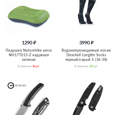
1290 ₽
3990 ₽
Подушка Naturehike aeros
Водонепроницаемые носки
NH17T013-Z надувная
Dexshell Longlite Socks
зеленая
черный/серый S (36-38)
В Наличии:
0
Шт.
В Наличии:
27
Шт.