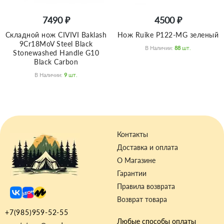
7490 ₽
4500 ₽
Складной нож CIVIVI Baklash
Нож Ruike P122-MG зеленый
9Cr18MoV Steel Black
В Наличии:
88
Шт.
Stonewashed Handle G10
Black Carbon
В Наличии:
9
Шт.
Контакты
Доставка и оплата
О Магазине
Гарантии
Правила возврата
Возврат товара
+7(985)959-52-55
Любые способы оплаты