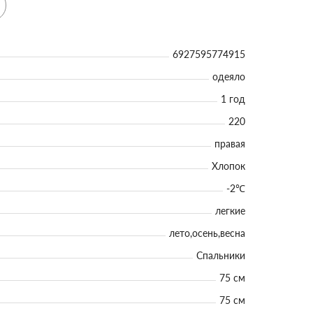
6927595774915
одеяло
1 год
220
правая
Хлопок
-2℃
легкие
лето,осень,весна
Спальники
75 см
75 см