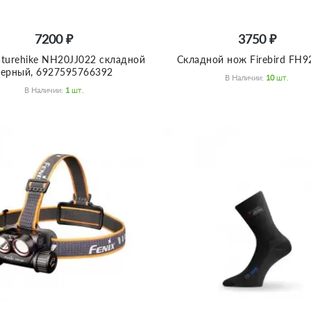
7200 ₽
3750 ₽
aturehike NH20JJ022 складной
Складной нож Firebird FH9
черный, 6927595766392
В Наличии:
10
Шт.
В Наличии:
1
Шт.