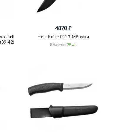
4870 ₽
exshell
Нож Ruike P123-MB хаки
39-42)
В Наличии:
79
Шт.