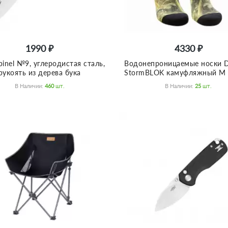
1990 ₽
4330 ₽
inel №9, углеродистая сталь,
Водонепроницаемые носки D
рукоять из дерева бука
StormBLOK камуфляжный M (
В Наличии:
460
Шт.
В Наличии:
25
Шт.