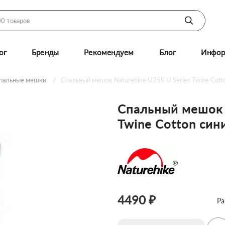
ог
Бренды
Рекомендуем
Блог
Инфор
пальные мешки
Спальный мешок Naturehike U250 U Series Twine Cott
Спальный мешок N
Twine Cotton син
4490 ₽
Ра