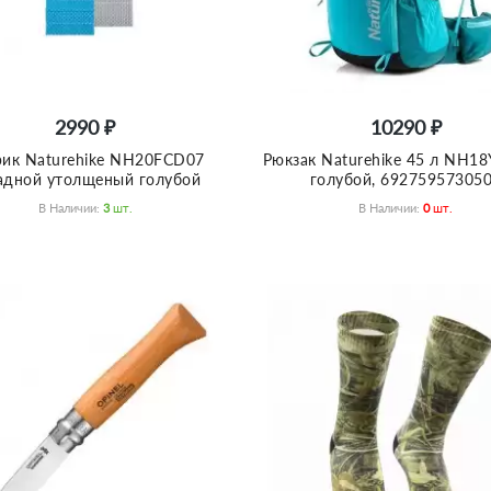
2990 ₽
10290 ₽
рик Naturehike NH20FCD07
Рюкзак Naturehike 45 л NH18
адной утолщеный голубой
голубой, 69275957305
В Наличии:
3
Шт.
В Наличии:
0
Шт.