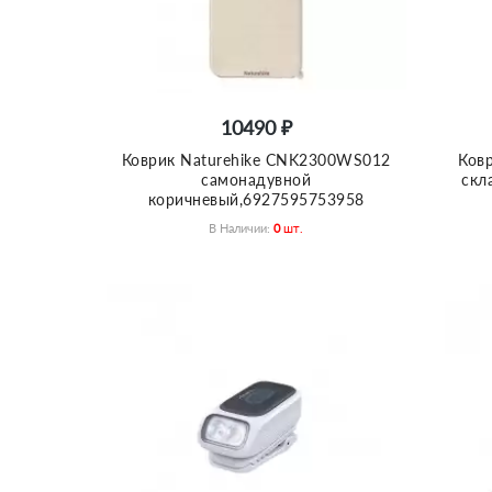
10490 ₽
Коврик Naturehike CNK2300WS012
Ков
самонадувной
скл
коричневый,6927595753958
В Наличии:
0
Шт.