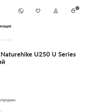
0
мация
on синий
aturehike U250 U Series
ий
спродано