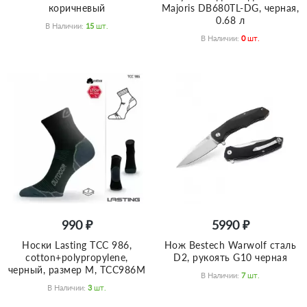
коричневый
Majoris DB680TL-DG, черная,
0.68 л
В Наличии:
15
Шт.
В Наличии:
0
Шт.
990 ₽
5990 ₽
Носки Lasting TCC 986,
Нож Bestech Warwolf сталь
cotton+polypropylene,
D2, рукоять G10 черная
черный, размер M, TCC986M
В Наличии:
7
Шт.
В Наличии:
3
Шт.