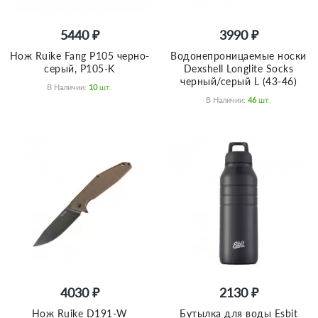
5440 ₽
3990 ₽
Нож Ruike Fang P105 черно-
Водонепроницаемые носки
серый, P105-K
Dexshell Longlite Socks
черный/серый L (43-46)
В Наличии:
10
Шт.
В Наличии:
46
Шт.
4030 ₽
2130 ₽
Нож Ruike D191-W
Бутылка для воды Esbit