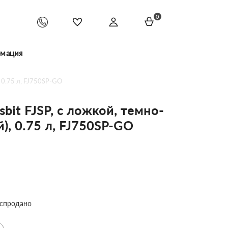
0
мация
, 0.75 л, FJ750SP-GO
bit FJSP, c ложкой, темно-
), 0.75 л, FJ750SP-GO
спродано