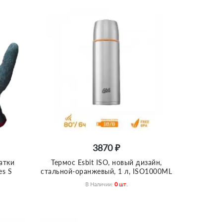
3870 ₽
атки
Термос Esbit ISO, новый дизайн,
es S
cтальной-оранжевый, 1 л, ISO1000ML
В Наличии:
0
Шт.