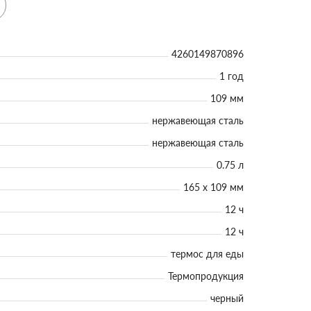
4260149870896
1 год
109 мм
нержавеющая сталь
нержавеющая сталь
0.75 л
165 х 109 мм
12 ч
12 ч
термос для еды
Термопродукция
черный