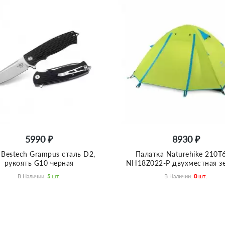
5990 ₽
8930 ₽
Bestech Grampus сталь D2,
Палатка Naturehike 210T
рукоять G10 черная
NH18Z022-P двухместная з
В Наличии:
5
Шт.
В Наличии:
0
Шт.