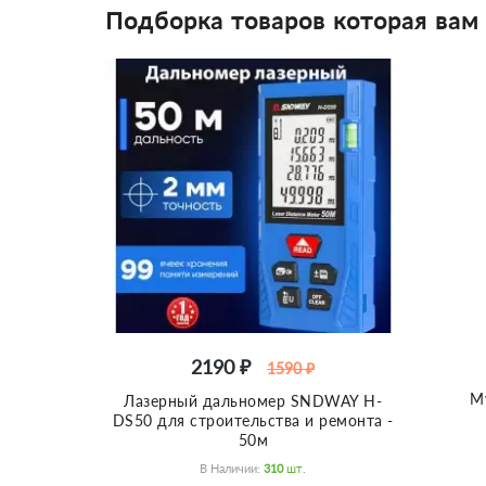
Подборка товаров которая вам
2190 ₽
1590 ₽
М
Лазерный дальномер SNDWAY H-
DS50 для строительства и ремонта -
50м
В Наличии:
310
Шт.