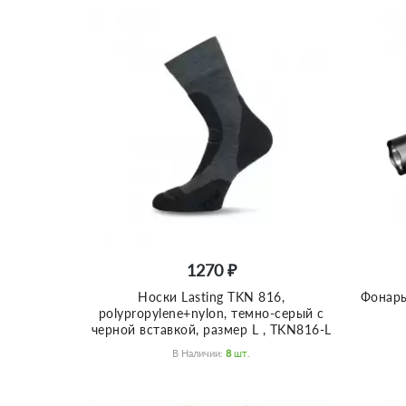
1270 ₽
Носки Lasting TKN 816,
Фонарь
polypropylene+nylon, темно-серый с
черной вставкой, размер L , TKN816-L
В Наличии:
8
Шт.