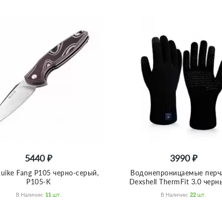
5440 ₽
3990 ₽
uike Fang P105 черно-серый,
Водонепроницаемые перч
P105-K
Dexshell ThermFit 3.0 чер
В Наличии:
11
Шт.
В Наличии:
22
Шт.