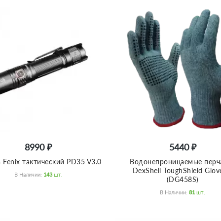
8990 ₽
5440 ₽
 Fenix тактический PD35 V3.0
Водонепроницаемые перч
DexShell ToughShield Glov
В Наличии:
143
Шт.
(DG458S)
В Наличии:
81
Шт.