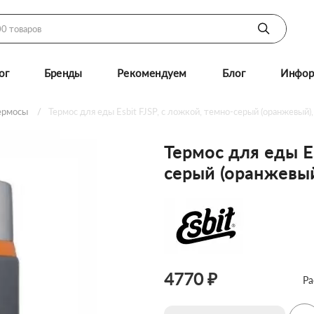
ог
Бренды
Рекомендуем
Блог
Инфор
ермосы
Термос для еды Esbit FJSP, c ложкой, темно-серый (оранжевый)
Термос для еды Es
серый (оранжевый
4770 ₽
Ра