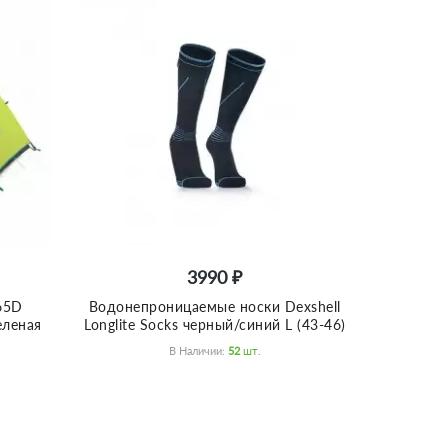
3990 ₽
65D
Водонепроницаемые носки Dexshell
еленая
Longlite Socks черный/синий L (43-46)
В Наличии:
52
Шт.