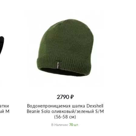
2790 ₽
атки
Водонепроницаемая шапка Dexshell
ный M
Beanie Solo оливковый/зеленый S/M
(56-58 см)
В Наличии:
70
Шт.