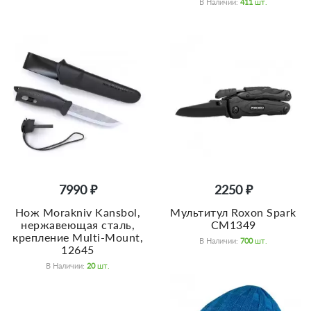
В Наличии:
411
Шт.
7990 ₽
2250 ₽
Нож Morakniv Kansbol,
Мультитул Roxon Spark
нержавеющая сталь,
CM1349
крепление Multi-Mount,
В Наличии:
700
Шт.
12645
В Наличии:
20
Шт.