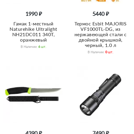
1990 ₽
5440 ₽
Гамак 1-местный
Термос Esbit MAJORIS
Naturehike Ultralight
VF1000TL-DG, из
NH21DC011 340T,
нержавеющей стали с
оранжевый
двойной крышкой,
черный, 1.0 л
В Наличии:
6
Шт.
В Наличии:
0
Шт.
4390 ₽
7490 ₽