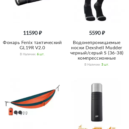
11590 ₽
5590 ₽
Фонарь Fenix тактический
Водонепроницаемые
GL19R V2.0
носки Dexshell Mudder
черный/серый S (36-38)
В Наличии:
6
Шт.
компрессионные
В Наличии:
3
Шт.