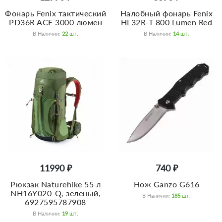
Фонарь Fenix тактический
Налобный фонарь Fenix
PD36R ACE 3000 люмен
HL32R-T 800 Lumen Red
В Наличии:
22
Шт.
В Наличии:
14
Шт.
11990 ₽
740 ₽
Рюкзак Naturehike 55 л
Нож Ganzo G616
NH16Y020-Q, зеленый,
В Наличии:
185
Шт.
6927595787908
В Наличии:
19
Шт.