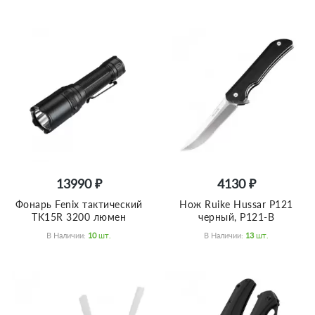
13990 ₽
4130 ₽
Фонарь Fenix тактический
Нож Ruike Hussar P121
TK15R 3200 люмен
черный, P121-B
В Наличии:
10
Шт.
В Наличии:
13
Шт.