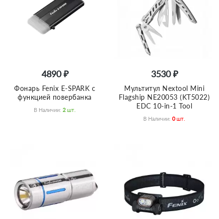
4890 ₽
3530 ₽
Фонарь Fenix E-SPARK с
Мультитул Nextool Mini
функцией повербанка
Flagship NE20053 (KT5022)
EDC 10-in-1 Tool
В Наличии:
2
Шт.
В Наличии:
0
Шт.