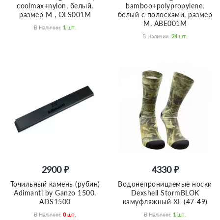
coolmax+nylon, белый,
bamboo+polypropylene,
размер M , OLS001M
белый с полосками, размер
M, ABE001M
В Наличии:
1
Шт.
В Наличии:
24
Шт.
2900 ₽
4330 ₽
Точильный камень (рубин)
Водонепроницаемые носки
Adimanti by Ganzo 1500,
Dexshell StormBLOK
ADS1500
камуфляжный XL (47-49)
В Наличии:
0
Шт.
В Наличии:
1
Шт.