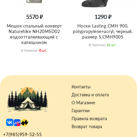
5570 ₽
1290 ₽
Мешок спальный конверт
Носки Lasting CMH 900,
Naturehike NH20MSD02
polypropylene+acryl, черный,
водоотталкивающий с
размер S,CMH900S
капюшоном
В Наличии:
11
Шт.
В Наличии:
0
Шт.
Контакты
Доставка и оплата
О Магазине
Гарантии
Правила возврата
Возврат товара
+7(985)959-52-55