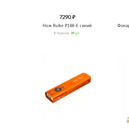
7290 ₽
Нож Ruike P188-E синий
Фонар
В Наличии:
39
Шт.