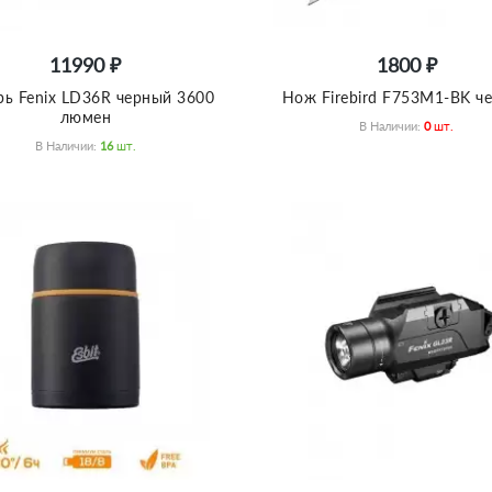
11990 ₽
1800 ₽
ь Fenix LD36R черный 3600
Нож Firebird F753M1-BK ч
люмен
В Наличии:
0
Шт.
В Наличии:
16
Шт.