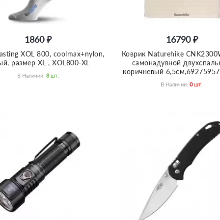
1860 ₽
16790 ₽
asting XOL 800, coolmax+nylon,
Коврик Naturehike CNK230
ый, размер XL , XOL800-XL
самонадувной двухспаль
коричневый 6,5см,6927595
В Наличии:
8
Шт.
В Наличии:
0
Шт.