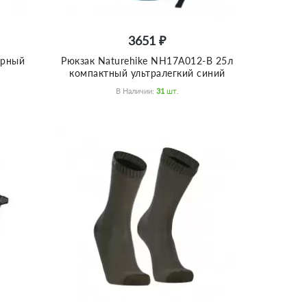
3651 ₽
ерный
Рюкзак Naturehike NH17A012-B 25л
компактный ультралегкий синий
В Наличии:
31
Шт.