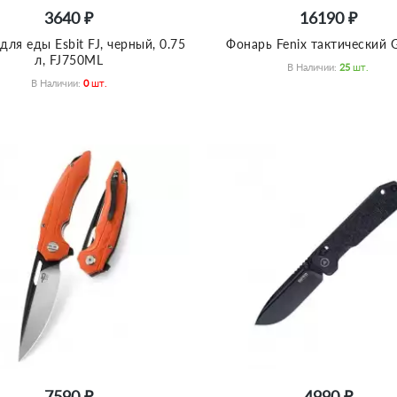
3640 ₽
16190 ₽
для еды Esbit FJ, черный, 0.75
Фонарь Fenix тактический 
л, FJ750ML
В Наличии:
25
Шт.
В Наличии:
0
Шт.
7590 ₽
4990 ₽