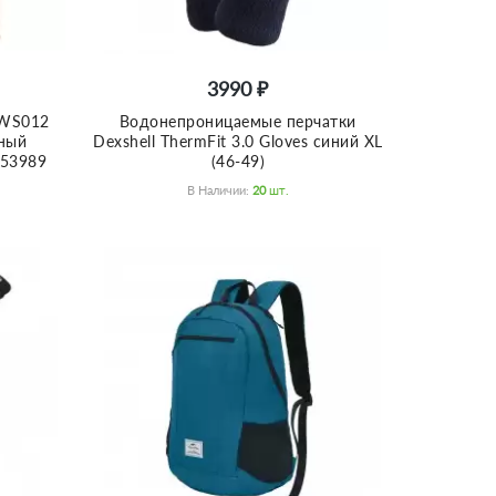
3990 ₽
0WS012
Водонепроницаемые перчатки
ный
Dexshell ThermFit 3.0 Gloves синий XL
753989
(46-49)
В Наличии:
20
Шт.