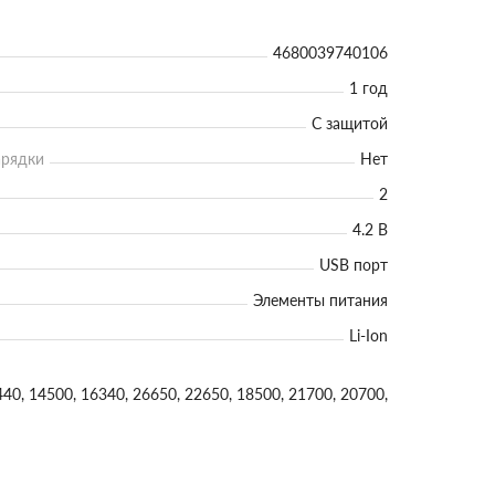
4680039740106
1 год
С защитой
арядки
Нет
2
4.2 В
USB порт
Элементы питания
Li-Ion
440, 14500, 16340, 26650, 22650, 18500, 21700, 20700,