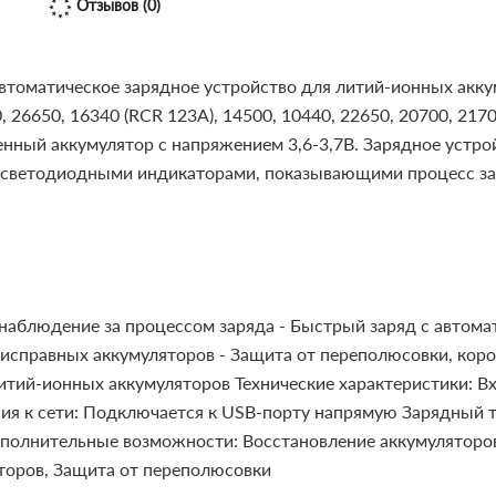
Отзывов (0)
втоматическое зарядное устройство для литий-ионных акку
6650, 16340 (RCR 123A), 14500, 10440, 22650, 20700, 21700
нный аккумулятор с напряжением 3,6-3,7В.
Зарядное устро
ветодиодными индикаторами, показывающими процесс зар
наблюдение за процессом заряда
- Быстрый заряд с автом
исправных аккумуляторов
- Защита от переполюсовки, коро
итий-ионных аккумуляторов
Технические характеристики:
Вх
ия к сети: Подключается к USB-порту напрямую
Зарядный то
олнительные возможности: Восстановление аккумуляторов (R
торов, Защита от переполюсовки