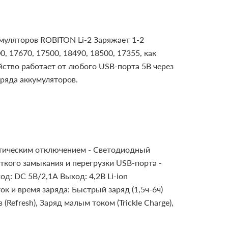
муляторов ROBITON Li-2
Заряжает 1-2
, 17670, 17500, 18490, 18500, 17355, как
йство работает от любого USB-порта 5В через
яда аккумуляторов.
атическим отключением
- Светодиодный
ткого замыкания и перегрузки USB-порта
-
од: DC 5В/2,1А
Выход: 4,2В Li-ion
к и время заряда: Быстрый заряд (1,5ч-6ч)
efresh), Заряд малым током (Trickle Charge),