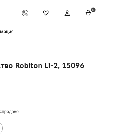
0
мация
тво Robiton Li-2, 15096
спродано