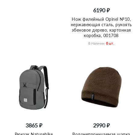
6190 ₽
Нож филейный Opinel №10,
нержавеющая сталь, рукоять
эбеновое дерево, картонная
коробка, 001708
В Наличии:
0
Шт.
3865 ₽
2990 ₽
Рюкзак Naturehike
Водонепроницаемая шапка