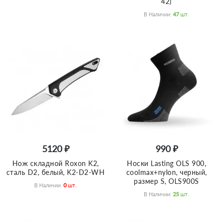
42)
В Наличии:
47
Шт.
5120 ₽
990 ₽
Нож складной Roxon K2,
Носки Lasting OLS 900,
сталь D2, белый, K2-D2-WH
coolmax+nylon, черный,
размер S, OLS900S
В Наличии:
0
Шт.
В Наличии:
25
Шт.