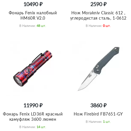
10490 ₽
2590 ₽
Фонарь Fenix налобный
Нож Morakniv Сlassic 612 ,
HM60R V2.0
углеродистая сталь, 1-0612
В Наличии:
48
Шт.
В Наличии:
0
Шт.
11990 ₽
3860 ₽
Фонарь Fenix LD36R красный
Нож Firebird FB7651-GY
камуфляж 3600 люмен
В Наличии:
1
Шт.
В Наличии:
14
Шт.