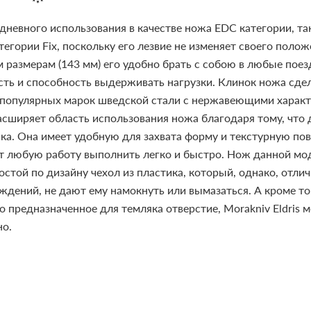
дневного использования в качестве ножа EDC категории, та
тегории Fix, поскольку его лезвие не изменяет своего поло
размерам (143 мм) его удобно брать с собою в любые поезд
ть и способность выдерживать нагрузки. Клинок ножа сдел
х популярных марок шведской стали с нержавеющими характ
асширяет область использования ножа благодаря тому, что
ка. Она имеет удобную для захвата форму и текстурную пове
ит любую работу выполнить легко и быстро. Нож данной мо
остой по дизайну чехол из пластика, который, однако, отли
ждений, не дают ему намокнуть или вымазаться. А кроме т
но предназначенное для темляка отверстие, Morakniv Eldris 
но.