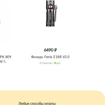
6490 ₽
ZPK 809
Фонарь Fenix E18R V2.0
р L,
В Наличии:
76
Шт.
Любые способы оплаты