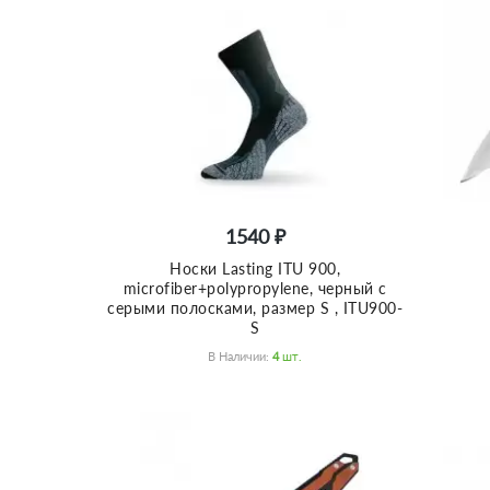
1540 ₽
Носки Lasting ITU 900,
microfiber+polypropylene, черный с
серыми полосками, размер S , ITU900-
S
В Наличии:
4
Шт.