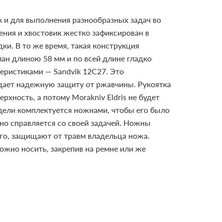
к и для выполнения разнообразных задач во
жения и хвостовик жестко зафиксирован в
ки. В то же время, такая конструкция
ан длиною 58 мм и по всей длине гладко
еристиками — Sandvik 12C27. Это
 дает надежную защиту от ржавчины. Рукоятка
рхность, а потому Morakniv Eldris не будет
дели комплектуется ножнами, чтобы его было
чно справляется со своей задачей. Ножны
ого, защищают от травм владельца ножа.
можно носить, закрепив на ремне или же