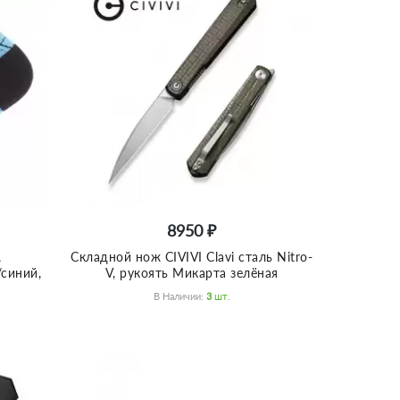
8950 ₽
,
Складной нож CIVIVI Clavi сталь Nitro-
/синий,
V, рукоять Микарта зелёная
В Наличии:
3
Шт.