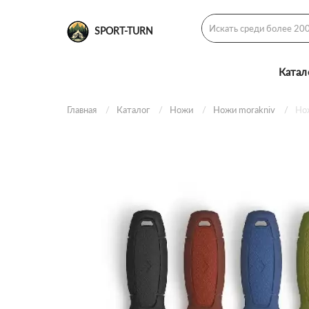
SPORT-TURN
Катал
Главная
Каталог
Ножи
Ножи morakniv
Нож