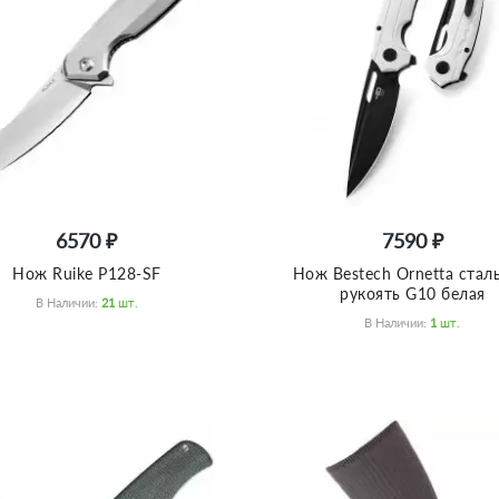
6570 ₽
7590 ₽
Нож Ruike P128-SF
Нож Bestech Ornetta стал
рукоять G10 белая
В Наличии:
21
Шт.
В Наличии:
1
Шт.