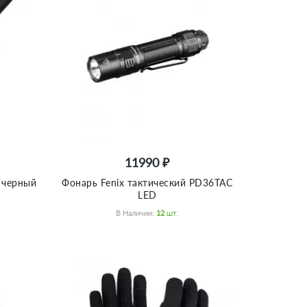
11990 ₽
 черный
Фонарь Fenix тактический PD36TAC
LED
В Наличии:
12
Шт.