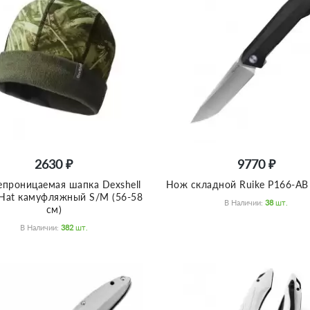
2630 ₽
9770 ₽
проницаемая шапка Dexshell
Нож складной Ruike P166-AB
Hat камуфляжный S/M (56-58
В Наличии:
38
Шт.
см)
В Наличии:
382
Шт.