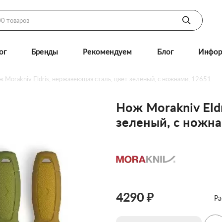
ог
Бренды
Рекомендуем
Блог
Инфор
 Morakniv Eldris, нержавеющая сталь, цвет зеленый, с ножнами, 12651
Нож Morakniv Eld
зеленый, с ножна
4290 ₽
Ра