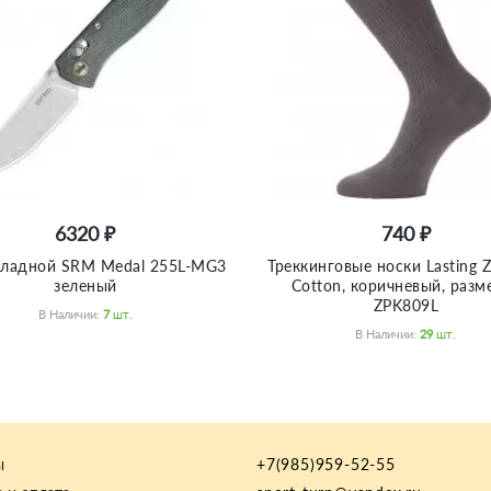
6320 ₽
740 ₽
ладной SRM Medal 255L-MG3
Треккинговые носки Lasting 
зеленый
Cotton, коричневый, разме
ZPK809L
В Наличии:
7
Шт.
В Наличии:
29
Шт.
ы
+7(985)959-52-55