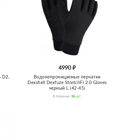
4990 ₽
ь D2,
Водонепроницаемые перчатки
Dexshell Dexfuze StretchFi 2.0 Gloves
черный L (42-45)
В Наличии:
36
Шт.