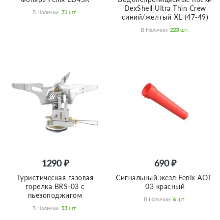
DexShell Ultra Thin Crew
В Наличии:
71
Шт.
синий/желтый XL (47-49)
В Наличии:
223
Шт.
1290 ₽
690 ₽
Туристическая газовая
Сигнальный жезл Fenix AOT-
горелка BRS-03 с
03 красный
пьезоподжигом
В Наличии:
6
Шт.
В Наличии:
53
Шт.