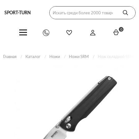
SPORT-TURN
0
Главная
Каталог
Ножи
Ножи SRM
Нож складной SRM Te